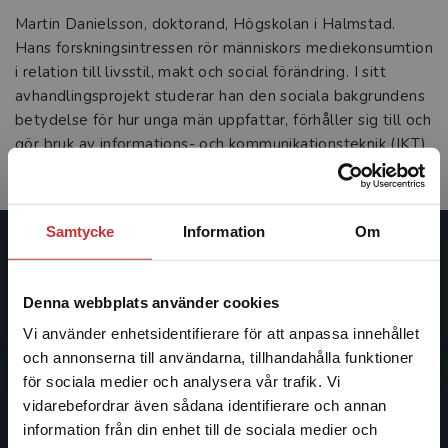
Martin Danielsson, doktorand, Högskolan i Halmstad.
Hans forskningsintressen rör människors mediekonsumtion
i relation till livsstil, makt och social förändring. I sitt
avhandlingsprojekt studerar han den sociala bakgrundens
betydelse för hur unga män uppfattar, förhåller sig till och
gör bruk av informations- och kommunikationsteknik (IKT)
i sitt vardagsliv.
Samtycke
Information
Om
Studentlitteratur
Denna webbplats använder cookies
Studentlitteratur grundades 1963 och är idag Sveriges
ledande utbildningsförlag. Med läromedel, kurslitteratur,
Vi använder enhetsidentifierare för att anpassa innehållet
facklitteratur, utbildningar och digitala
och annonserna till användarna, tillhandahålla funktioner
informationstjänster i utbudet, finns Studentlitteratur med
för sociala medier och analysera vår trafik. Vi
Begränsad fraktregion
längs hela kunskapsresan.
vidarebefordrar även sådana identifierare och annan
information från din enhet till de sociala medier och