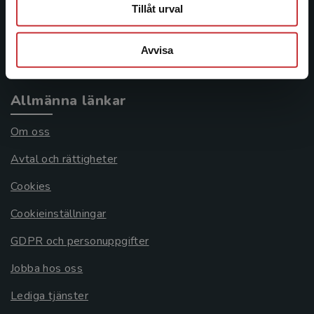
Frågor och svar
Tillåt urval
Köpvillkor
Avvisa
Systemkrav
Allmänna länkar
Om oss
Avtal och rättigheter
Cookies
Cookieinställningar
GDPR och personuppgifter
Jobba hos oss
Lediga tjänster