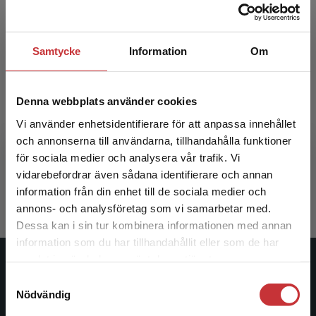
Samtycke
Information
Om
Denna webbplats använder cookies
Det mångreligiösa Sverige
Vi använder enhetsidentifierare för att anpassa innehållet
och annonserna till användarna, tillhandahålla funktioner
Andersson, D - Sander, Å (red.)
för sociala medier och analysera vår trafik. Vi
Begränsad fraktregion
405 kr
inkl. moms
vidarebefordrar även sådana identifierare och annan
Exkl. moms: 382 kr
information från din enhet till de sociala medier och
annons- och analysföretag som vi samarbetar med.
Dessa kan i sin tur kombinera informationen med annan
information som du har tillhandahållit eller som de har
Det verkar som att du besöker
samlat in när du har använt deras tjänster.
studentlitteratur.se via en enhet utanför Sverige.
Studentlitteratur
Samtyckesval
Vi erbjuder inte leveranser utanför Sverige. För
Nödvändig
att kunna slutföra ett köp måste
Studentlitteratur grundades 1963 och är idag Sveriges