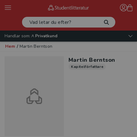
Handlar som:
Privatkund
Hem
/
Martin Berntson
Martin Berntson
Kapitelförfattare