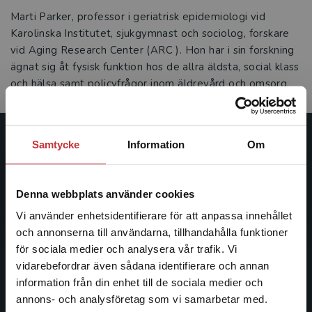
Marti Parker, professor i geriatrisk epidemiologi vid
Karolinska Institutet, sjukgymnast och sociolog, forskare
vid Aging Research Center (ARC ). Hon har i sin forskning
ägnat sig åt fysisk funktion hos de allra äldsta, social klass
och hälsa samt policyfrågor inom äldrevård och omsorg.
Samtycke
Information
Om
Studentlitteratur
Studentlitteratur grundades 1963 och är idag Sveriges
Denna webbplats använder cookies
ledande utbildningsförlag. Med läromedel, kurslitteratur,
facklitteratur, utbildningar och digitala
Vi använder enhetsidentifierare för att anpassa innehållet
informationstjänster i utbudet, finns Studentlitteratur med
och annonserna till användarna, tillhandahålla funktioner
längs hela kunskapsresan.
för sociala medier och analysera vår trafik. Vi
Begränsad fraktregion
vidarebefordrar även sådana identifierare och annan
information från din enhet till de sociala medier och
Kontakta oss
annons- och analysföretag som vi samarbetar med.