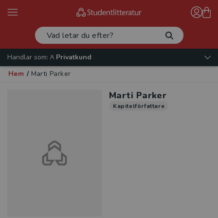
Handlar som:
Privatkund
Hem
/
Marti Parker
Marti Parker
Kapitelförfattare