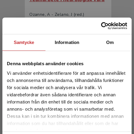
Ozanne, A - Zelano, J (red.)
348 kr
inkl. moms
Exkl. moms: 328 kr
Samtycke
Information
Om
Denna webbplats använder cookies
Vi använder enhetsidentifierare för att anpassa innehållet
och annonserna till användarna, tillhandahålla funktioner
för sociala medier och analysera vår trafik. Vi
Begränsad fraktregion
vidarebefordrar även sådana identifierare och annan
Teamarbete i neurologisk vård
information från din enhet till de sociala medier och
annons- och analysföretag som vi samarbetar med.
Ozanne, A - Zelano, J (red.)
Dessa kan i sin tur kombinera informationen med annan
554 kr
inkl. moms
information som du har tillhandahållit eller som de har
Exkl. moms: 523 kr
Det verkar som att du besöker
samlat in när du har använt deras tjänster.
studentlitteratur.se via en enhet utanför Sverige.