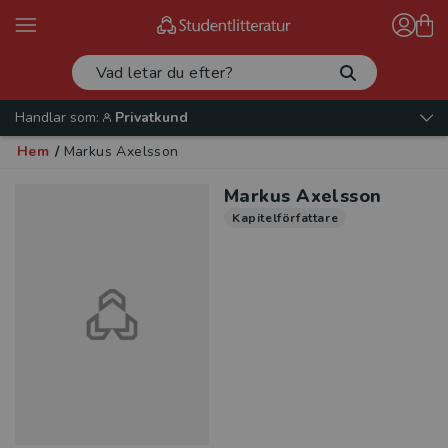
Handlar som:
Privatkund
Hem
/
Markus Axelsson
Markus Axelsson
Kapitelförfattare