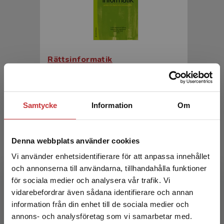
Rättsinformatik
Magnusson Sjöberg, Cecilia m.fl. (red.)
526 kr
inkl. moms
Samtycke
Information
Om
Exkl. moms: 496 kr
Denna webbplats använder cookies
Vi använder enhetsidentifierare för att anpassa innehållet
och annonserna till användarna, tillhandahålla funktioner
för sociala medier och analysera vår trafik. Vi
Begränsad fraktregion
vidarebefordrar även sådana identifierare och annan
information från din enhet till de sociala medier och
annons- och analysföretag som vi samarbetar med.
Rättsinformatik