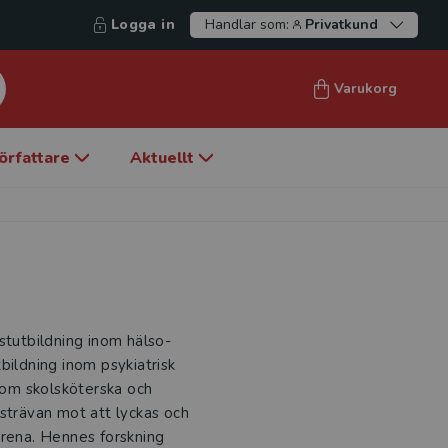
Logga in
Handlar som:
Privatkund
Varukorg
örfattare
Aktuellt
stutbildning inom hälso-
bildning inom psykiatrisk
 som skolsköterska och
trävan mot att lyckas och
arena. Hennes forskning