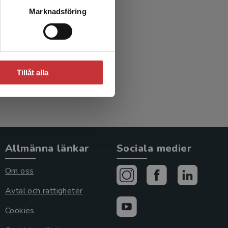
ns
Marknadsföring
bete
(red.)
Tillåt alla
Allmänna länkar
Sociala medier
Om oss
Avtal och rättigheter
Cookies