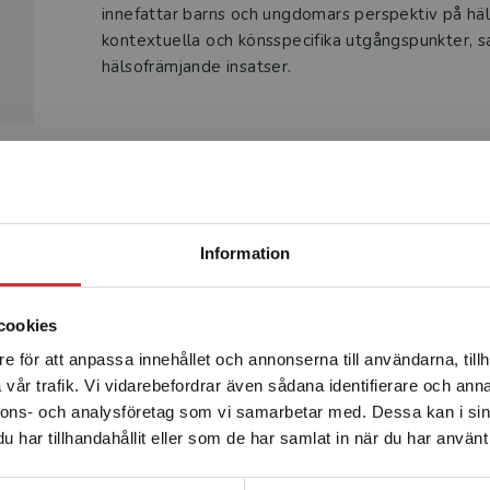
innefattar barns och ungdomars perspektiv på häl
kontextuella och könsspecifika utgångspunkter, s
hälsofrämjande insatser.
Produkter
Begränsad fraktregion
Information
cookies
e för att anpassa innehållet och annonserna till användarna, tillh
Det verkar som att du besöker studentlitteratur.se via en
vår trafik. Vi vidarebefordrar även sådana identifierare och anna
enhet utanför Sverige. Vi erbjuder inte leveranser utanför
nnons- och analysföretag som vi samarbetar med. Dessa kan i sin
Sverige. För att kunna slutföra ett köp måste
har tillhandahållit eller som de har samlat in när du har använt 
leveransadressen vara i Sverige.
Läs mer