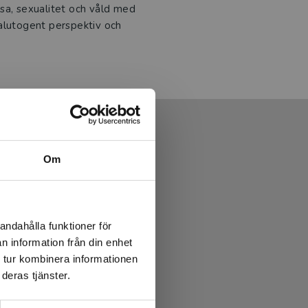
sa, sexualitet och våld med
alutogent perspektiv och
Om
andahålla funktioner för
n information från din enhet
 tur kombinera informationen
deras tjänster.