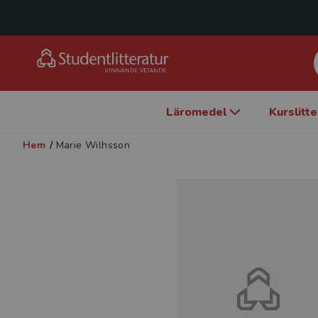
Läromedel
Kurslitt
Hem
/
Marie Wilhsson