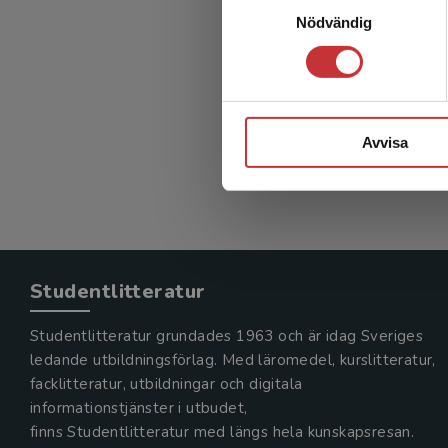
S
Nödvändig
häl
Clausson,
389 kr
in
Avvisa
Exkl. mom
Studentlitteratur
Studentlitteratur grundades 1963 och är idag Sveriges
ledande utbildningsförlag. Med läromedel, kurslitteratur,
facklitteratur, utbildningar och digitala
informationstjänster i utbudet,
finns Studentlitteratur med längs hela kunskapsresan.