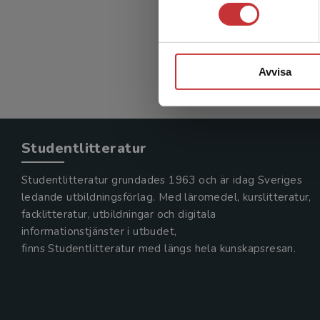
Avvisa
Studentlitteratur
Studentlitteratur grundades 1963 och är idag Sveriges
ledande utbildningsförlag. Med läromedel, kurslitteratur,
facklitteratur, utbildningar och digitala
informationstjänster i utbudet,
finns Studentlitteratur med längs hela kunskapsresan.