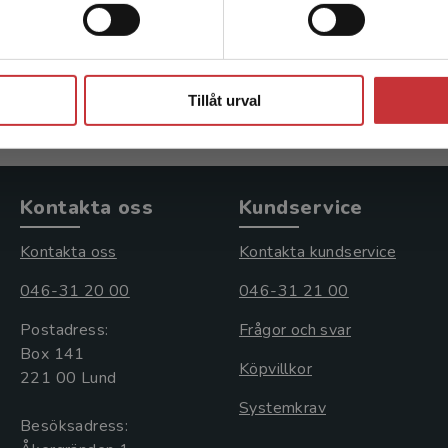
Ajne, Gunilla m.fl. (red.)
912 kr
inkl. moms
Exkl. moms: 860 kr
Stäng
Tillåt urval
Kontakta oss
Kundservice
Kontakta oss
Kontakta kundservice
046-31 20 00
046-31 21 00
Postadress:
Frågor och svar
Box 141
Köpvillkor
221 00 Lund
Systemkrav
Besöksadress: