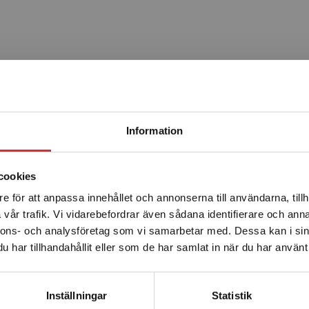
Produkter
Begränsad fraktregion
Information
cookies
e för att anpassa innehållet och annonserna till användarna, tillh
Det verkar som att du besöker studentlitteratur.se via en
vår trafik. Vi vidarebefordrar även sådana identifierare och anna
enhet utanför Sverige. Vi erbjuder inte leveranser utanför
nnons- och analysföretag som vi samarbetar med. Dessa kan i sin
Sverige. För att kunna slutföra ett köp måste
har tillhandahållit eller som de har samlat in när du har använt 
leveransadressen vara i Sverige.
Läs mer
Obstetrik
Kontakta kundservice
Inställningar
Statistik