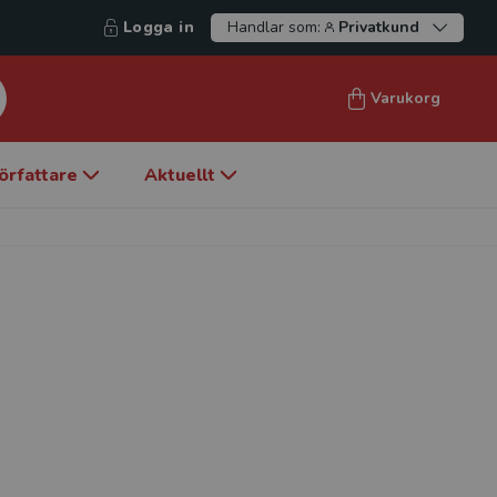
Logga in
Handlar som:
Privatkund
Varukorg
örfattare
Aktuellt