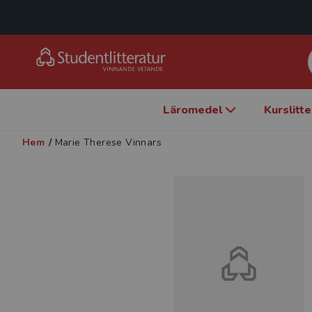
Läromedel
Kurslitt
Hem
/
Marie Therese Vinnars