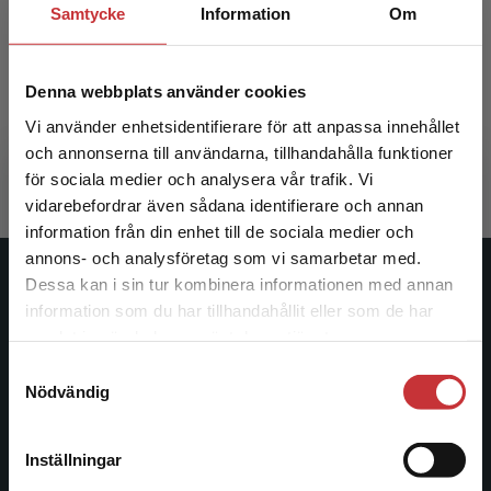
Samtycke
Information
Om
Ortopedisk vård och rehabilitering
Denna webbplats använder cookies
Hommel, A - Bååth, C (red.)
Vi använder enhetsidentifierare för att anpassa innehållet
534 kr
inkl. moms
och annonserna till användarna, tillhandahålla funktioner
Exkl. moms: 504 kr
för sociala medier och analysera vår trafik. Vi
Begränsad fraktregion
vidarebefordrar även sådana identifierare och annan
information från din enhet till de sociala medier och
annons- och analysföretag som vi samarbetar med.
Dessa kan i sin tur kombinera informationen med annan
Studentlitteratur
information som du har tillhandahållit eller som de har
Det verkar som att du besöker
samlat in när du har använt deras tjänster.
Studentlitteratur grundades 1963 och är idag Sveriges
studentlitteratur.se via en enhet utanför Sverige.
ledande utbildningsförlag. Med läromedel, kurslitteratur,
Samtyckesval
Vi erbjuder inte leveranser utanför Sverige. För
Nödvändig
facklitteratur, utbildningar och digitala
att kunna slutföra ett köp måste
informationstjänster i utbudet, finns Studentlitteratur med
leveransadressen vara i Sverige.
Läs mer
längs hela kunskapsresan.
Inställningar
Kontakta kundservice