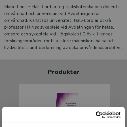
Marie Louise Hall-Lord är leg. sjuksköterska och docent i
omvårdnad och är verksam vid Avdelningen för
omvårdnad, Karlstads universitet. Hall-Lord är också
professor i klinisk sykepleie vid Avdelningen för helse,
omsorg och sykepleie vid Högskolan i Gjövik. Hennes
forskningsområden rör bl.a. äldre människors hälsa och
livskvalitet samt bedömning av olika omvårdnadsproblem.
Produkter