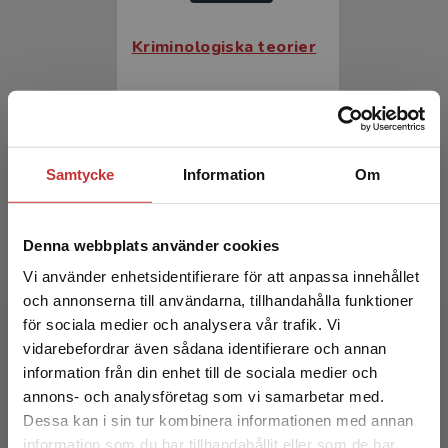
Kriminologiska teorier
Liljenfors, Rikard (red.)
226 kr
inkl. moms
Exkl. moms: 213 kr
Samtycke
Information
Om
Denna webbplats använder cookies
Vi använder enhetsidentifierare för att anpassa innehållet
och annonserna till användarna, tillhandahålla funktioner
för sociala medier och analysera vår trafik. Vi
Begränsad fraktregion
vidarebefordrar även sådana identifierare och annan
Kriminologiska teorier
information från din enhet till de sociala medier och
annons- och analysföretag som vi samarbetar med.
Liljenfors, Rikard (red.)
Dessa kan i sin tur kombinera informationen med annan
information som du har tillhandahållit eller som de har