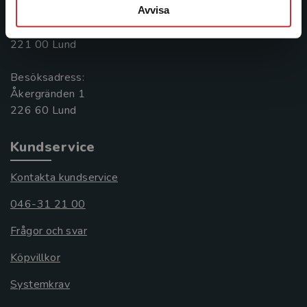
Avvisa
Postadress:
Box 141
221 00 Lund
Besöksadress:
Åkergränden 1
Kundservice
Kontakta kundservice
046-31 21 00
Frågor och svar
Köpvillkor
Systemkrav