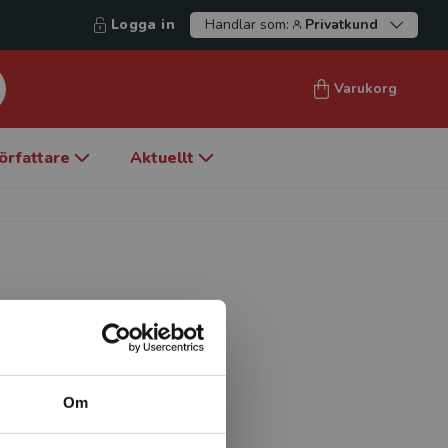
Logga in
Handlar som:
Privatkund
Varukorg
örfattare
Aktuellt
almö högskola, fakulteten
sam på en kardiologisk
d hjärtsvikt och som
Om
järtsviktsmottagning och i
intag hos personer med