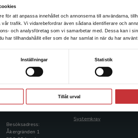
hjärtsvikt.
cookies
e för att anpassa innehållet och annonserna till användarna, tillh
Det verkar som att du besöker studentlitteratur.se via en
vår trafik. Vi vidarebefordrar även sådana identifierare och anna
enhet utanför Sverige. Vi erbjuder inte leveranser utanför
nnons- och analysföretag som vi samarbetar med. Dessa kan i sin
Sverige. För att kunna slutföra ett köp måste
har tillhandahållit eller som de har samlat in när du har använt 
leveransadressen vara i Sverige.
Läs mer
Kontakta kundservice
Kontakta oss
Kundservice
Inställningar
Statistik
Kontakta oss
Kontakta kundservice
046-31 20 00
046-31 21 00
Stäng
Postadress:
Frågor och svar
Tillåt urval
Box 141
Köpvillkor
221 00 Lund
Systemkrav
Besöksadress:
Åkergränden 1