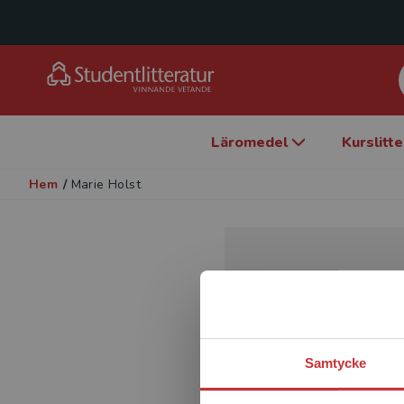
Läromedel
Kurslitt
Hem
/
Marie Holst
Samtycke