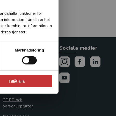
andahålla funktioner för
n information från din enhet
 tur kombinera informationen
deras tjänster.
Allmänna länkar
Sociala medier
Marknadsföring
Om oss
Avtal och rättigheter
Cookies
Tillåt alla
Cookieinställningar
GDPR och
personuppgifter