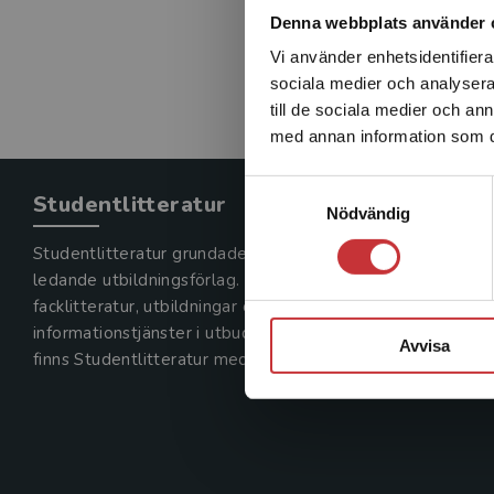
Denna webbplats använder 
Vi använder enhetsidentifierar
sociala medier och analysera 
till de sociala medier och a
med annan information som du 
Samtyckesval
Studentlitteratur
Nödvändig
Studentlitteratur grundades 1963 och är idag Sveriges
ledande utbildningsförlag. Med läromedel, kurslitteratur,
facklitteratur, utbildningar och digitala
informationstjänster i utbudet,
Avvisa
finns Studentlitteratur med längs hela kunskapsresan.