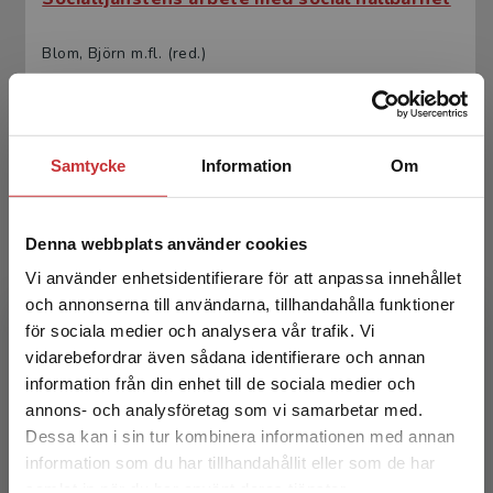
Blom, Björn m.fl. (red.)
365 kr
inkl. moms
Exkl. moms: 344 kr
Samtycke
Information
Om
Denna webbplats använder cookies
Vi använder enhetsidentifierare för att anpassa innehållet
och annonserna till användarna, tillhandahålla funktioner
för sociala medier och analysera vår trafik. Vi
Begränsad fraktregion
Socialtjänstens arbete med social hållbarhet
vidarebefordrar även sådana identifierare och annan
information från din enhet till de sociala medier och
Blom, Björn m.fl. (red.)
annons- och analysföretag som vi samarbetar med.
Dessa kan i sin tur kombinera informationen med annan
226 kr
inkl. moms
information som du har tillhandahållit eller som de har
Exkl. moms: 213 kr
Det verkar som att du besöker
samlat in när du har använt deras tjänster.