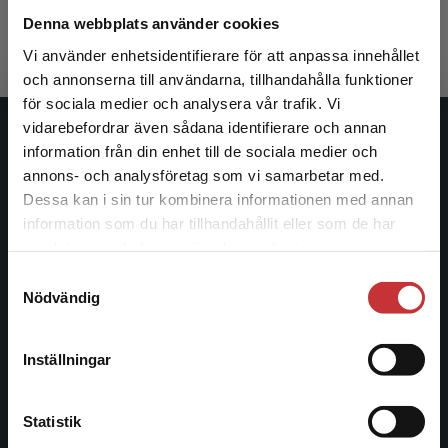
970 kr
inkl. moms
Denna webbplats använder cookies
Exkl. moms: 915 kr
Vi använder enhetsidentifierare för att anpassa innehållet
och annonserna till användarna, tillhandahålla funktioner
för sociala medier och analysera vår trafik. Vi
Begränsad fraktregion
vidarebefordrar även sådana identifierare och annan
Studentlitteratur
information från din enhet till de sociala medier och
annons- och analysföretag som vi samarbetar med.
Studentlitteratur grundades 1963 och är idag Sveriges
Dessa kan i sin tur kombinera informationen med annan
ledande utbildningsförlag. Med läromedel, kurslitteratur,
information som du har tillhandahållit eller som de har
Det verkar som att du besöker
facklitteratur, utbildningar och digitala
samlat in när du har använt deras tjänster.
studentlitteratur.se via en enhet utanför Sverige.
informationstjänster i utbudet, finns Studentlitteratur med
Samtyckesval
Vi erbjuder inte leveranser utanför Sverige. För
längs hela kunskapsresan.
Nödvändig
att kunna slutföra ett köp måste
leveransadressen vara i Sverige.
Läs mer
Kontakta oss
Inställningar
Kontakta kundservice
Kontakta oss
Statistik
046-31 20 00