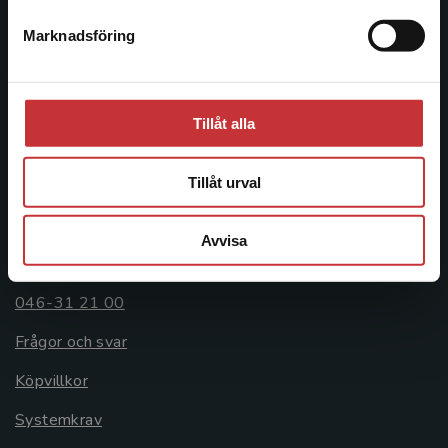
Postadress:
Marknadsföring
Stäng
Box 141
221 00 Lund
Besöksadress:
Tillåt alla
Åkergränden 1
Tillåt urval
Kundservice
Avvisa
Kontakta kundservice
046-31 21 00
Frågor och svar
Köpvillkor
Systemkrav