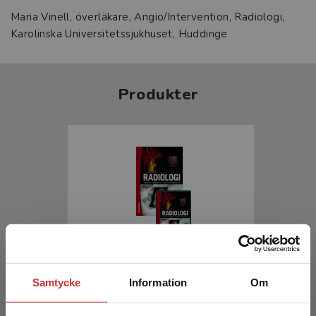
Maria Vinell, överläkare, Angio/Intervention, Radiologi,
Karolinska Universitetssjukhuset, Huddinge
Produkter
Radiologi
Samtycke
Information
Om
Blomquist, L - Zackrisson, S (red.)