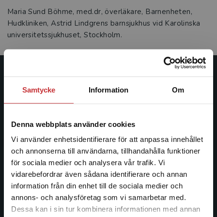
Maria Sund Böhme, med.dr, överläkare, Barnenheten,
Hudkliniken, Astrid Lindgrens barnsjukhus vid Karolinska
universitetssjukhuset, Stockholm.
Studentlitteratur
Samtycke
Information
Om
Studentlitteratur grundades 1963 och är idag Sveriges
ledande utbildningsförlag. Med läromedel, kurslitteratur,
Denna webbplats använder cookies
facklitteratur, utbildningar och digitala
informationstjänster i utbudet, finns Studentlitteratur med
Vi använder enhetsidentifierare för att anpassa innehållet
längs hela kunskapsresan.
och annonserna till användarna, tillhandahålla funktioner
för sociala medier och analysera vår trafik. Vi
Begränsad fraktregion
vidarebefordrar även sådana identifierare och annan
Kontakta oss
information från din enhet till de sociala medier och
Kontakta oss
annons- och analysföretag som vi samarbetar med.
Dessa kan i sin tur kombinera informationen med annan