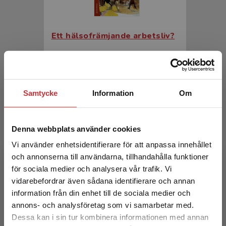
Ett hälsofrämjande arbetsliv?
Sandmark, Hélène (red.)
413 kr
inkl. moms
Exkl. moms: 390 kr
Samtycke
Information
Om
Denna webbplats använder cookies
Vi använder enhetsidentifierare för att anpassa innehållet
och annonserna till användarna, tillhandahålla funktioner
för sociala medier och analysera vår trafik. Vi
Begränsad fraktregion
vidarebefordrar även sådana identifierare och annan
information från din enhet till de sociala medier och
Ett hälsofrämjande arbetsliv?
annons- och analysföretag som vi samarbetar med.
Dessa kan i sin tur kombinera informationen med annan
Sandmark, Hélène (red.)