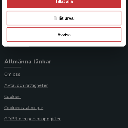
Kontakta kundservice
Tillåt alla
046-31 21 00
Tillåt urval
Frågor och svar
Köpvillkor
Avvisa
Systemkrav
Allmänna länkar
Om oss
Avtal och rättigheter
Cookies
Cookieinställningar
GDPR och personuppgifter