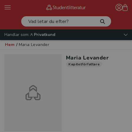
Handlar som:
Privatkund
Hem
/
Maria Levander
Maria Levander
Kapitelförfattare