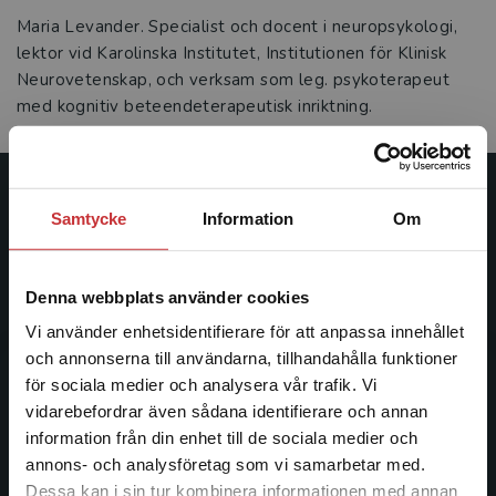
Maria Levander. Specialist och docent i neuropsykologi,
lektor vid Karolinska Institutet, Institutionen för Klinisk
Neurovetenskap, och verksam som leg. psykoterapeut
med kognitiv beteendeterapeutisk inriktning.
Studentlitteratur
Samtycke
Information
Om
Studentlitteratur grundades 1963 och är idag Sveriges
ledande utbildningsförlag. Med läromedel, kurslitteratur,
Denna webbplats använder cookies
facklitteratur, utbildningar och digitala
Vi använder enhetsidentifierare för att anpassa innehållet
informationstjänster i utbudet, finns Studentlitteratur med
och annonserna till användarna, tillhandahålla funktioner
längs hela kunskapsresan.
för sociala medier och analysera vår trafik. Vi
Begränsad fraktregion
vidarebefordrar även sådana identifierare och annan
Kontakta oss
information från din enhet till de sociala medier och
annons- och analysföretag som vi samarbetar med.
Kontakta oss
Dessa kan i sin tur kombinera informationen med annan