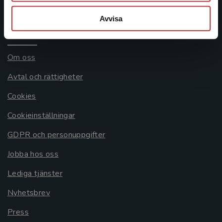
Systemkrav
Avvisa
Allmänna länkar
Om oss
Avtal och rättigheter
Cookies
Cookieinställningar
GDPR och personuppgifter
Jobba hos oss
Lediga tjänster
Nyhetsbrev
Press