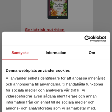
Geriatrisk nutrition
Faxén Irving, G - Rothenberg, E (red.)
351 kr
inkl. moms
Samtycke
Information
Om
Exkl. moms: 331 kr
Denna webbplats använder cookies
Vi använder enhetsidentifierare för att anpassa innehållet
och annonserna till användarna, tillhandahålla funktioner
för sociala medier och analysera vår trafik. Vi
Begränsad fraktregion
vidarebefordrar även sådana identifierare och annan
information från din enhet till de sociala medier och
annons- och analysföretag som vi samarbetar med.
Geriatrisk nutrition