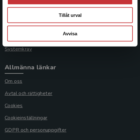
Kontakta kundservice
046-31 21 00
Tillåt urval
Frågor och svar
Avvisa
Köpvillkor
Systemkrav
Allmänna länkar
Om oss
Avtal och rättigheter
Cookies
Cookieinställningar
GDPR och personuppgifter