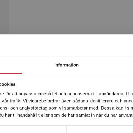
Begränsad fraktregion
Produkter
Information
cookies
e för att anpassa innehållet och annonserna till användarna, tillh
Det verkar som att du besöker studentlitteratur.se via en
vår trafik. Vi vidarebefordrar även sådana identifierare och anna
enhet utanför Sverige. Vi erbjuder inte leveranser utanför
nnons- och analysföretag som vi samarbetar med. Dessa kan i sin
Sverige. För att kunna slutföra ett köp måste
har tillhandahållit eller som de har samlat in när du har använt 
leveransadressen vara i Sverige.
Läs mer
Kontakta kundservice