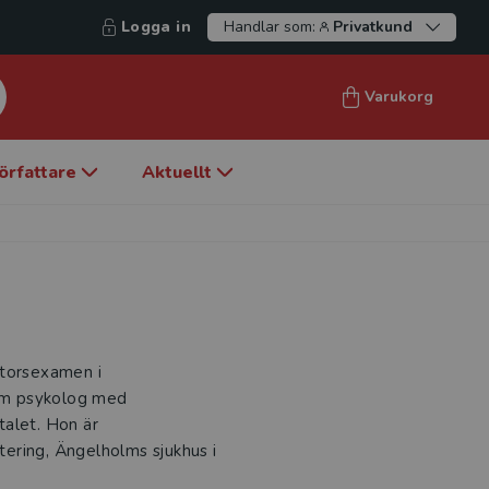
Logga in
Handlar som:
Privatkund
Varukorg
örfattare
Aktuellt
ktorsexamen i
om psykolog med
talet. Hon är
ering, Ängelholms sjukhus i