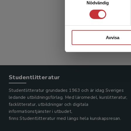
Nödvändig
Cancer
Johansson,
432 kr
in
Exkl. mom
Avvisa
Studentlitteratur
Studentlitteratur grundades 1963 och är idag Sveriges
ledande utbildningsförlag. Med läromedel, kurslitteratur,
facklitteratur, utbildningar och digitala
informationstjänster i utbudet,
finns Studentlitteratur med längs hela kunskapsresan.