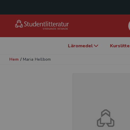
Läromedel
Kurslitt
Hem
/
Maria Hellbom