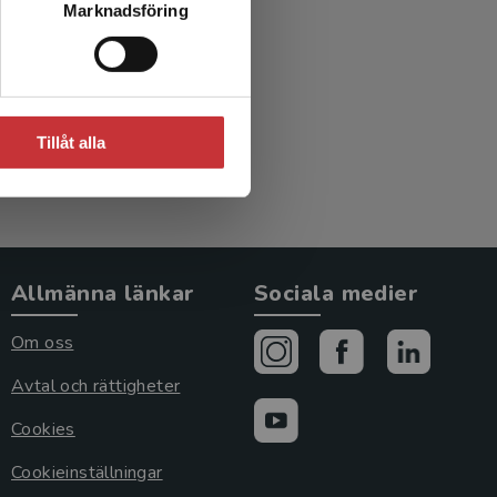
Marknadsföring
)
Tillåt alla
Allmänna länkar
Sociala medier
Om oss
Avtal och rättigheter
Cookies
Cookieinställningar