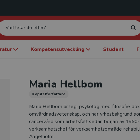
eratur
Kompetensutveckling
Student
F
Maria Hellbom
Kapitelförfattare
Maria Hellbom är leg. psykolog med filosofie do
omvårdnadsvetenskap, och har yrkesbakgrund s
cancervård som arbetsfält sedan början av 1990-
verksamhetschef för verksamhetsområde rehabilit
Ängelholm.