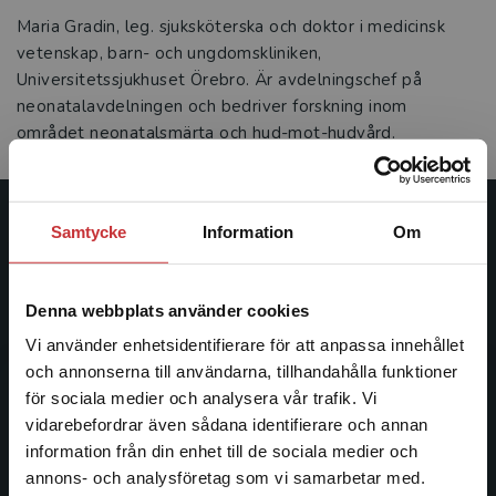
Maria Gradin, leg. sjuksköterska och doktor i medicinsk
vetenskap, barn- och ungdomskliniken,
Universitetssjukhuset Örebro. Är avdelningschef på
neonatalavdelningen och bedriver forskning inom
området neonatalsmärta och hud-mot-hudvård.
Samtycke
Information
Om
Studentlitteratur
Studentlitteratur grundades 1963 och är idag Sveriges
Denna webbplats använder cookies
ledande utbildningsförlag. Med läromedel, kurslitteratur,
facklitteratur, utbildningar och digitala
Vi använder enhetsidentifierare för att anpassa innehållet
informationstjänster i utbudet, finns Studentlitteratur med
och annonserna till användarna, tillhandahålla funktioner
längs hela kunskapsresan.
för sociala medier och analysera vår trafik. Vi
Begränsad fraktregion
vidarebefordrar även sådana identifierare och annan
information från din enhet till de sociala medier och
Kontakta oss
annons- och analysföretag som vi samarbetar med.