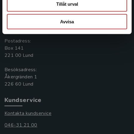
Kontakta oss
Tillåt urval
Kontakta oss
Avvisa
046-31 20 00
Postadress:
Box 141
221 00 Lund
Besöksadress:
Åkergränden 1
Kundservice
Kontakta kundservice
046-31 21 00