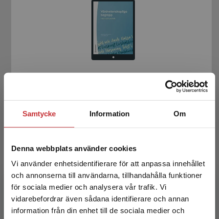
Vårdvetenskapliga begrepp i teori och praktik
Wiklund Gustin, L - Asp, M (red.)
Samtycke
Information
Om
281 kr
inkl. moms
Exkl. moms: 265 kr
Denna webbplats använder cookies
Vi använder enhetsidentifierare för att anpassa innehållet
och annonserna till användarna, tillhandahålla funktioner
för sociala medier och analysera vår trafik. Vi
Begränsad fraktregion
vidarebefordrar även sådana identifierare och annan
information från din enhet till de sociala medier och