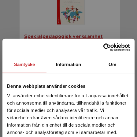
Specialpedagogisk verksamhet
Swärd, Ann-Katrin (red.)
331 kr
inkl. moms
Samtycke
Information
Om
Exkl. moms: 312 kr
Denna webbplats använder cookies
Vi använder enhetsidentifierare för att anpassa innehållet
och annonserna till användarna, tillhandahålla funktioner
för sociala medier och analysera vår trafik. Vi
Begränsad fraktregion
vidarebefordrar även sådana identifierare och annan
information från din enhet till de sociala medier och
annons- och analysföretag som vi samarbetar med.
Specialpedagogisk verksamhet