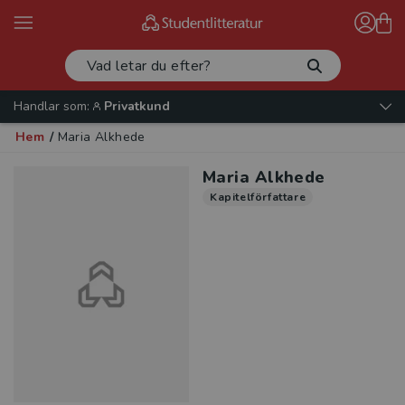
Handlar som:
Privatkund
Hem
/
Maria Alkhede
Maria Alkhede
Kapitelförfattare