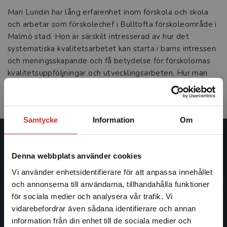
Mari Lundin har lång erfarenhet inom förskola och skola
och arbetar som förskolechef i Bulltofta förskoleområde i
Malmö stad. Hon är särskilt intresserad av hur det
systematiska kvalitetsarbetet kan starta i barns intressen
och meningsskapande och få betydelse för förskolornas
kvalitetsuppföljningar och utvecklingsarbeten. Hur man
kan organisera för ett kollegialt lärande som leder till
utveckling av verksamheten är också viktigt för henne.
Samtycke
Information
Om
Studentlitteratur
Denna webbplats använder cookies
Studentlitteratur grundades 1963 och är idag Sveriges
Vi använder enhetsidentifierare för att anpassa innehållet
ledande utbildningsförlag. Med läromedel, kurslitteratur,
och annonserna till användarna, tillhandahålla funktioner
facklitteratur, utbildningar och digitala
för sociala medier och analysera vår trafik. Vi
informationstjänster i utbudet, finns Studentlitteratur med
Begränsad fraktregion
vidarebefordrar även sådana identifierare och annan
längs hela kunskapsresan.
information från din enhet till de sociala medier och