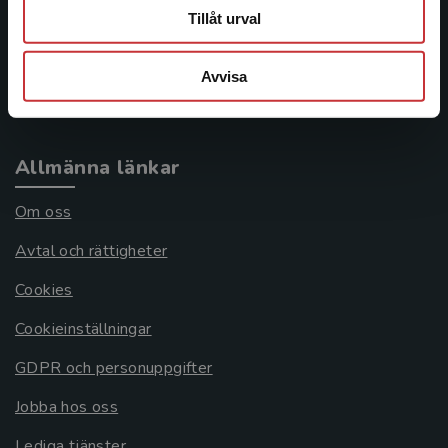
Tillåt urval
Frågor och svar
Köpvillkor
Avvisa
Systemkrav
Allmänna länkar
Om oss
Avtal och rättigheter
Cookies
Cookieinställningar
GDPR och personuppgifter
Jobba hos oss
Lediga tjänster