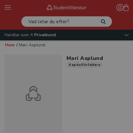
Handlar som:
Privatkund
Hem
/
Mari Asplund
Mari Asplund
Kapitelförfattare