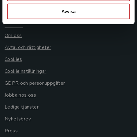
Systemkrav
Avvisa
Allmänna länkar
Om oss
Avtal och rättigheter
Cookies
Cookieinställningar
GDPR och personuppgifter
Jobba hos oss
Lediga tjänster
Nyhetsbrev
Press