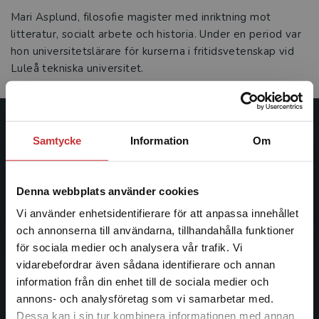
Mari Asplund, filosofie magister med inriktning mot
litteratur, socialt arbete och historia. Under en period var
hon universitetslärare för kurserna i fritidsvetenskap vid
Luleå tekniska universitet.
Studentlitteratur
Samtycke
Information
Om
Studentlitteratur grundades 1963 och är idag Sveriges
ledande utbildningsförlag. Med läromedel, kurslitteratur,
Denna webbplats använder cookies
facklitteratur, utbildningar och digitala
Vi använder enhetsidentifierare för att anpassa innehållet
informationstjänster i utbudet, finns Studentlitteratur med
och annonserna till användarna, tillhandahålla funktioner
längs hela kunskapsresan.
för sociala medier och analysera vår trafik. Vi
Begränsad fraktregion
vidarebefordrar även sådana identifierare och annan
Kontakta oss
information från din enhet till de sociala medier och
annons- och analysföretag som vi samarbetar med.
Kontakta oss
Dessa kan i sin tur kombinera informationen med annan