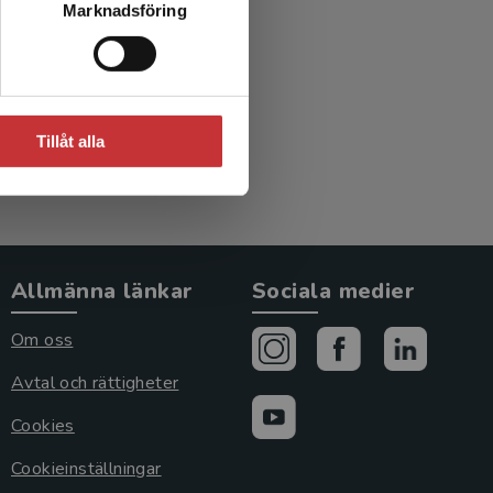
Marknadsföring
Tillåt alla
Allmänna länkar
Sociala medier
Om oss
Avtal och rättigheter
Cookies
Cookieinställningar