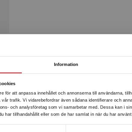
Begränsad fraktregion
Produkter
Information
cookies
e för att anpassa innehållet och annonserna till användarna, tillh
Det verkar som att du besöker studentlitteratur.se via en
vår trafik. Vi vidarebefordrar även sådana identifierare och anna
enhet utanför Sverige. Vi erbjuder inte leveranser utanför
nnons- och analysföretag som vi samarbetar med. Dessa kan i sin
Sverige. För att kunna slutföra ett köp måste
har tillhandahållit eller som de har samlat in när du har använt 
leveransadressen vara i Sverige.
Läs mer
Kontakta kundservice