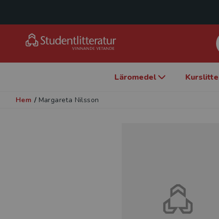
Läromedel
Kurslitt
Hem
/
Margareta Nilsson