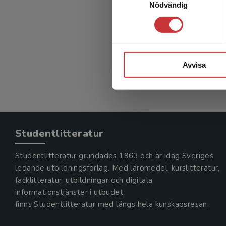
Nödvändig
Avvisa
Studentlitteratur
Studentlitteratur grundades 1963 och är idag Sveriges
ledande utbildningsförlag. Med läromedel, kurslitteratur,
facklitteratur, utbildningar och digitala
informationstjänster i utbudet,
finns Studentlitteratur med längs hela kunskapsresan.