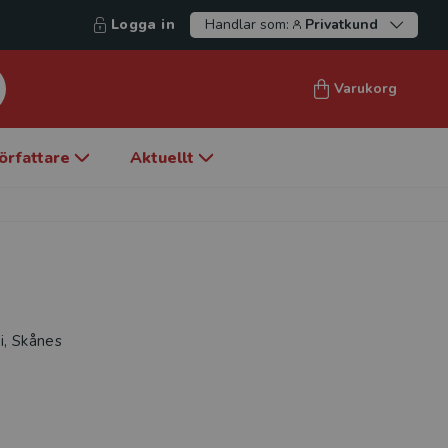
Logga in
Handlar som:
Privatkund
Varukorg
örfattare
Aktuellt
i, Skånes