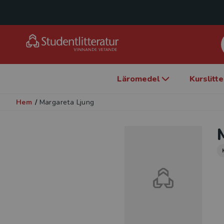
Läromedel
Kurslitt
Hem
/
Margareta Ljung