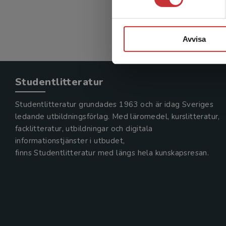
225 kr
in
Exkl. mom
Avvisa
Studentlitteratur
Studentlitteratur grundades 1963 och är idag Sveriges
ledande utbildningsförlag. Med läromedel, kurslitteratur,
facklitteratur, utbildningar och digitala
informationstjänster i utbudet,
finns Studentlitteratur med längs hela kunskapsresan.