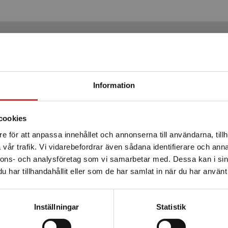
Produkter
Begränsad fraktregion
Information
cookies
e för att anpassa innehållet och annonserna till användarna, tillh
Det verkar som att du besöker studentlitteratur.se via en
vår trafik. Vi vidarebefordrar även sådana identifierare och anna
enhet utanför Sverige. Vi erbjuder inte leveranser utanför
nnons- och analysföretag som vi samarbetar med. Dessa kan i sin
Sverige. För att kunna slutföra ett köp måste
har tillhandahållit eller som de har samlat in när du har använt 
leveransadressen vara i Sverige.
Läs mer
a samhällsteorier
Moderna samhällsteo
Kontakta kundservice
Inställningar
Statistik
er (red.)
Månson, Per (red.)