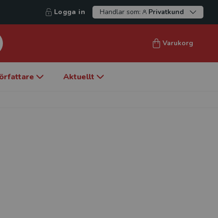
Logga in
Handlar som:
Privatkund
Varukorg
örfattare
Aktuellt