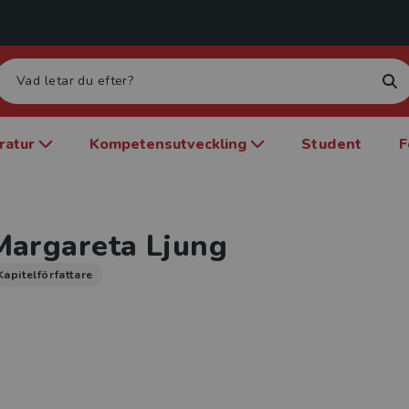
eratur
Kompetensutveckling
Student
F
Margareta Ljung
Kapitelförfattare