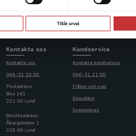
kl. moms
361 kr
inkl. moms
s: 212 kr
Exkl. moms: 341 kr
Stäng
Tillåt urval
Kontakta oss
Kundservice
Kontakta oss
Kontakta kundservice
046-31 20 00
046-31 21 00
Postadress:
Frågor och svar
Box 141
Köpvillkor
221 00 Lund
Systemkrav
Besöksadress:
Åkergränden 1