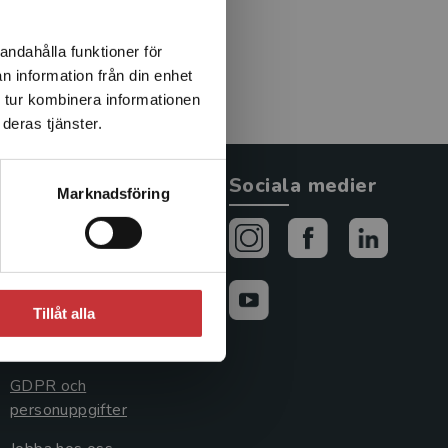
andahålla funktioner för
n information från din enhet
 tur kombinera informationen
deras tjänster.
Allmänna länkar
Sociala medier
Marknadsföring
Om oss
Avtal och rättigheter
Cookies
Tillåt alla
Cookieinställningar
GDPR och
personuppgifter