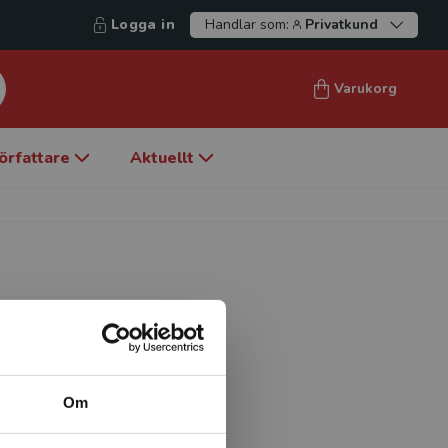
Logga in
Handlar som:
Privatkund
Varukorg
örfattare
Aktuellt
on har tidigare bedrivit
k kunskapsteori, kontro
för närvarande inom
Om
ningens villkor där hon