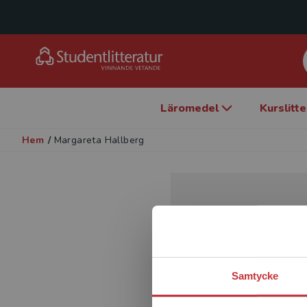
Läromedel
Kurslitt
Hem
/
Margareta Hallberg
Samtycke