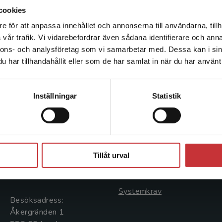
cookies
e för att anpassa innehållet och annonserna till användarna, tillh
Det verkar som att du besöker studentlitteratur.se via en
vår trafik. Vi vidarebefordrar även sådana identifierare och anna
enhet utanför Sverige. Vi erbjuder inte leveranser utanför
nnons- och analysföretag som vi samarbetar med. Dessa kan i sin
Sverige. För att kunna slutföra ett köp måste
har tillhandahållit eller som de har samlat in när du har använt 
leveransadressen vara i Sverige.
Läs mer
Kontakta kundservice
Kontakta oss
Kundservice
Inställningar
Statistik
Kontakta oss
Kontakta kundservice
046-31 20 00
046-31 21 00
Stäng
Postadress:
Frågor och svar
Tillåt urval
Box 141
Köpvillkor
221 00 Lund
Systemkrav
Besöksadress:
Åkergränden 1