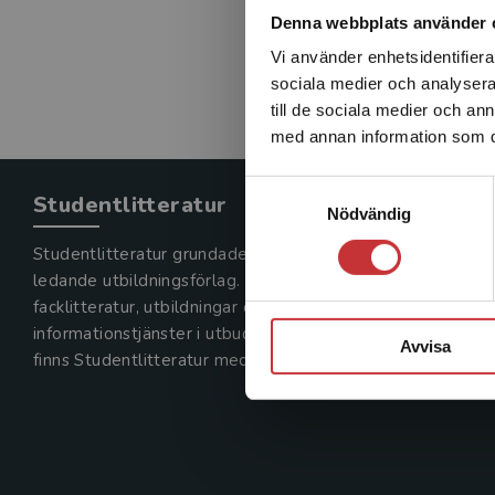
Denna webbplats använder 
Vi använder enhetsidentifierar
sociala medier och analysera 
till de sociala medier och a
med annan information som du 
Samtyckesval
Studentlitteratur
Nödvändig
Studentlitteratur grundades 1963 och är idag Sveriges
ledande utbildningsförlag. Med läromedel, kurslitteratur,
facklitteratur, utbildningar och digitala
informationstjänster i utbudet,
Avvisa
finns Studentlitteratur med längs hela kunskapsresan.