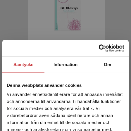
EMDR-terapi
Bergh Johannesson, Kerstin (red.)
Samtycke
Information
Om
413 kr
inkl. moms
Exkl. moms: 390 kr
Denna webbplats använder cookies
Vi använder enhetsidentifierare för att anpassa innehållet
och annonserna till användarna, tillhandahålla funktioner
för sociala medier och analysera vår trafik. Vi
Begränsad fraktregion
vidarebefordrar även sådana identifierare och annan
information från din enhet till de sociala medier och
annons- och analysföretag som vi samarbetar med.