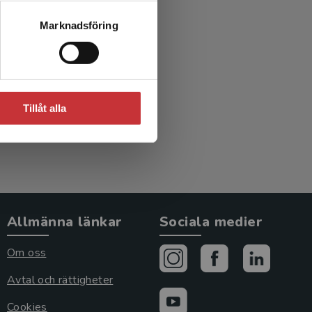
aplig
Marknadsföring
oin och
Tillåt alla
Allmänna länkar
Sociala medier
Om oss
Avtal och rättigheter
Cookies