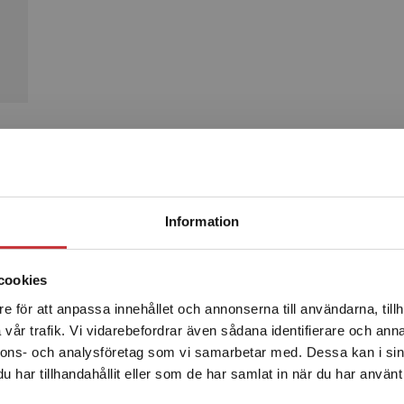
Produkter
Begränsad fraktregion
Information
cookies
e för att anpassa innehållet och annonserna till användarna, tillh
Det verkar som att du besöker studentlitteratur.se via en
vår trafik. Vi vidarebefordrar även sådana identifierare och anna
enhet utanför Sverige. Vi erbjuder inte leveranser utanför
nnons- och analysföretag som vi samarbetar med. Dessa kan i sin
Sverige. För att kunna slutföra ett köp måste
har tillhandahållit eller som de har samlat in när du har använt 
leveransadressen vara i Sverige.
Läs mer