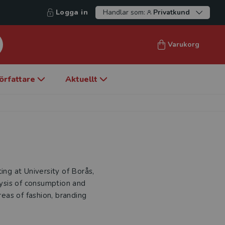
Logga in
Handlar som:
Privatkund
Varukorg
örfattare
Aktuellt
ing at University of Borås,
alysis of consumption and
reas of fashion, branding