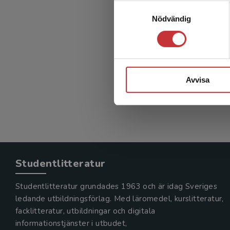
En s
Samtyckesval
Nödvändig
introd
Broberg, O
242 kr
in
Avvisa
Exkl. mom
Studentlitteratur
Studentlitteratur grundades 1963 och är idag Sveriges
ledande utbildningsförlag. Med läromedel, kurslitteratur,
facklitteratur, utbildningar och digitala
informationstjänster i utbudet,