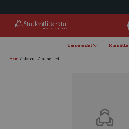
Läromedel
Kurslitt
Hem
/
Marcus Gianneschi