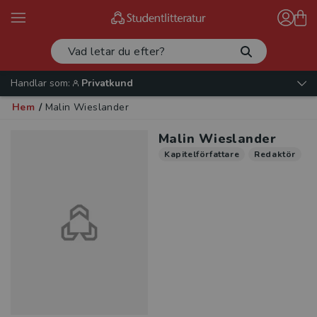
Handlar som:
Privatkund
Hem
/
Malin Wieslander
Malin Wieslander
Kapitelförfattare
Redaktör