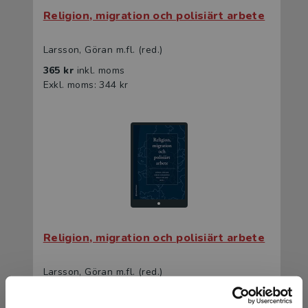
Religion, migration och polisiärt arbete
Larsson, Göran m.fl. (red.)
365 kr
inkl. moms
Exkl. moms: 344 kr
Religion, migration och polisiärt arbete
Larsson, Göran m.fl. (red.)
226 kr
inkl. moms
Exkl. moms: 213 kr