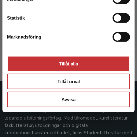
Kontakta kundservice
Statistik
Etiska perspektiv på polisarbete
Marknadsföring
Stäng
Granér, R - Wieslander, M (red.)
378 kr
inkl. moms
Exkl. moms: 357 kr
Tillåt alla
Tillåt urval
Studentlitteratur
Avvisa
Studentlitteratur grundades 1963 och är idag Sveriges
ledande utbildningsförlag. Med läromedel, kurslitteratur,
facklitteratur, utbildningar och digitala
informationstjänster i utbudet, finns Studentlitteratur med