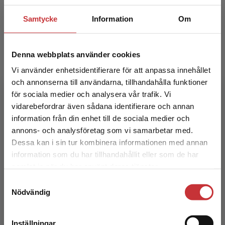
Samtycke
Information
Om
Denna webbplats använder cookies
Vi använder enhetsidentifierare för att anpassa innehållet
och annonserna till användarna, tillhandahålla funktioner
för sociala medier och analysera vår trafik. Vi
Begränsad fraktregion
vidarebefordrar även sådana identifierare och annan
Etiska perspektiv på polisarbete
information från din enhet till de sociala medier och
annons- och analysföretag som vi samarbetar med.
Granér, R - Wieslander, M (red.)
Dessa kan i sin tur kombinera informationen med annan
226 kr
inkl. moms
information som du har tillhandahållit eller som de har
Det verkar som att du besöker
Exkl. moms: 213 kr
samlat in när du har använt deras tjänster.
studentlitteratur.se via en enhet utanför Sverige.
Samtyckesval
Vi erbjuder inte leveranser utanför Sverige. För
Nödvändig
att kunna slutföra ett köp måste
leveransadressen vara i Sverige.
Läs mer
Inställningar