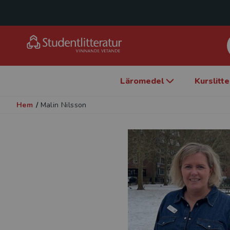
Läromedel
Kurslitt
Hem
/
Malin Nilsson