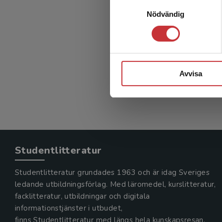
Samtyckesval
Nödvändig
Att ta 
Dahlbeck,
276 kr
in
Avvisa
Exkl. mom
Studentlitteratur
Studentlitteratur grundades 1963 och är idag Sveriges
ledande utbildningsförlag. Med läromedel, kurslitteratur,
facklitteratur, utbildningar och digitala
informationstjänster i utbudet,
finns Studentlitteratur med längs hela kunskapsresan.