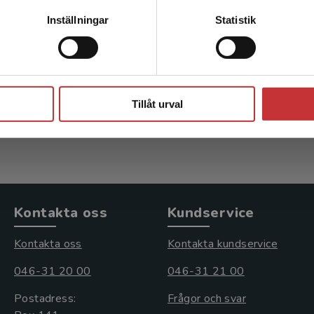
Kontakta kundservice
Inställningar
Statistik
vara på barns röster
Att ta vara på barns 
 Per (red.)
Dahlbeck, Per (red.)
Stäng
kl. moms
171 kr
inkl. moms
Tillåt urval
s: 260 kr
Exkl. moms: 161 kr
Kontakta oss
Kundservice
Kontakta oss
Kontakta kundservice
046-31 20 00
046-31 21 00
Postadress:
Frågor och svar