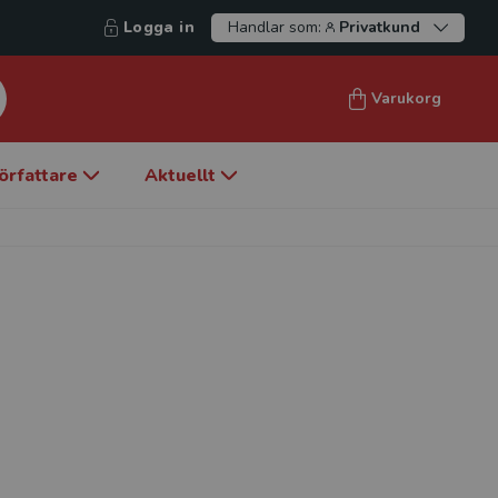
Logga in
Handlar som:
Privatkund
Varukorg
örfattare
Aktuellt