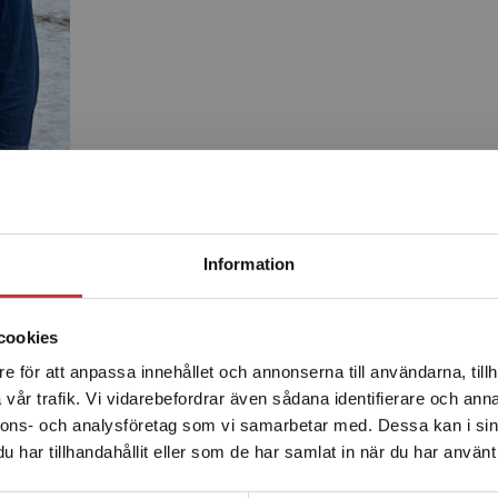
Begränsad fraktregion
Information
Produkter
cookies
e för att anpassa innehållet och annonserna till användarna, tillh
Det verkar som att du besöker studentlitteratur.se via en
vår trafik. Vi vidarebefordrar även sådana identifierare och anna
enhet utanför Sverige. Vi erbjuder inte leveranser utanför
nnons- och analysföretag som vi samarbetar med. Dessa kan i sin
Sverige. För att kunna slutföra ett köp måste
har tillhandahållit eller som de har samlat in när du har använt 
leveransadressen vara i Sverige.
Läs mer