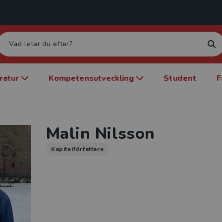
eratur
Kompetensutveckling
Student
F
Malin Nilsson
Kapitelförfattare