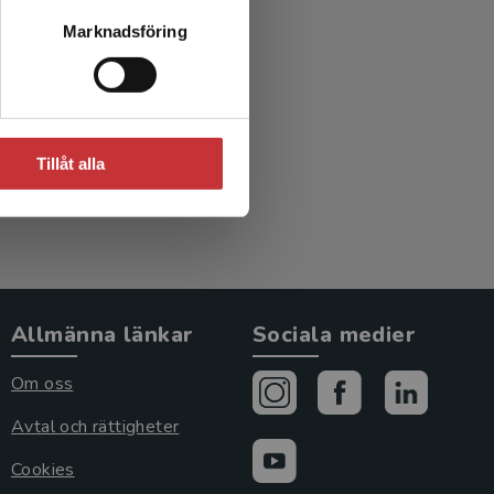
Marknadsföring
röster
Tillåt alla
Allmänna länkar
Sociala medier
Om oss
Avtal och rättigheter
Cookies