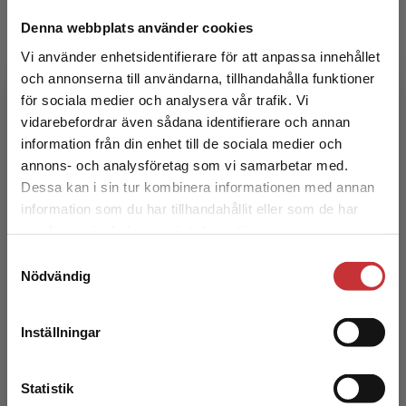
Denna webbplats använder cookies
Vi använder enhetsidentifierare för att anpassa innehållet
Rehabiliteringsvetenskap
och annonserna till användarna, tillhandahålla funktioner
för sociala medier och analysera vår trafik. Vi
Landstad, B - Vinberg, S (red.)
Begränsad fraktregion
vidarebefordrar även sådana identifierare och annan
276 kr
inkl. moms
information från din enhet till de sociala medier och
Exkl. moms: 260 kr
annons- och analysföretag som vi samarbetar med.
Dessa kan i sin tur kombinera informationen med annan
information som du har tillhandahållit eller som de har
Det verkar som att du besöker
samlat in när du har använt deras tjänster.
studentlitteratur.se via en enhet utanför Sverige.
Samtyckesval
Vi erbjuder inte leveranser utanför Sverige. För
Nödvändig
att kunna slutföra ett köp måste
leveransadressen vara i Sverige.
Läs mer
Inställningar
Evidensbaserat folkhälsoarbete
Kontakta kundservice
Statistik
Schäfer Elinder, L - Kwak, L (red.)