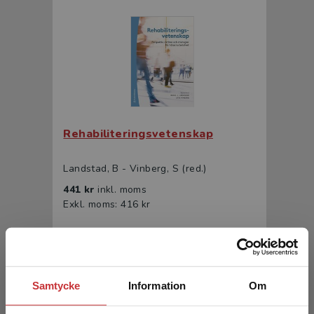
Rehabiliteringsvetenskap
Landstad, B - Vinberg, S (red.)
441 kr
inkl. moms
Exkl. moms: 416 kr
Samtycke
Information
Om