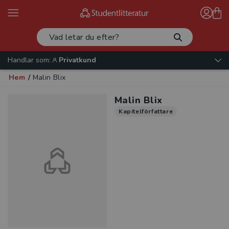
Handlar som:
Privatkund
Hem
/
Malin Blix
Malin Blix
Kapitelförfattare