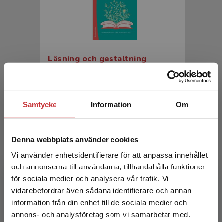
Läsning och gestaltning
Hermansson, K - Nordenstam, A (red.)
341 kr
inkl. moms
Samtycke
Information
Om
Exkl. moms: 322 kr
Denna webbplats använder cookies
Vi använder enhetsidentifierare för att anpassa innehållet
och annonserna till användarna, tillhandahålla funktioner
för sociala medier och analysera vår trafik. Vi
Begränsad fraktregion
vidarebefordrar även sådana identifierare och annan
information från din enhet till de sociala medier och
annons- och analysföretag som vi samarbetar med.
Läsning och gestaltning