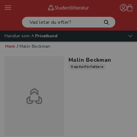
Handlar som:
Privatkund
Hem
/
Malin Beckman
Malin Beckman
Kapitelförfattare