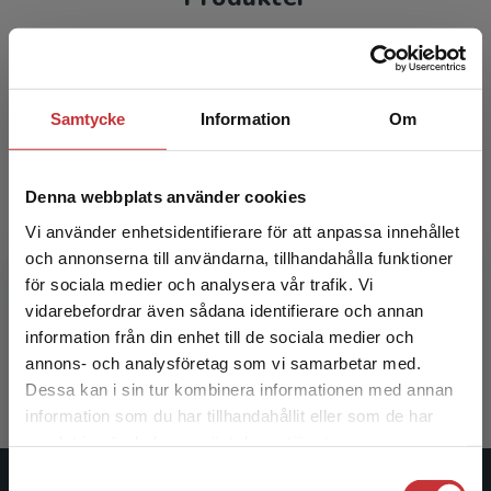
Samtycke
Information
Om
Denna webbplats använder cookies
Vi använder enhetsidentifierare för att anpassa innehållet
och annonserna till användarna, tillhandahålla funktioner
Katastrofriskreducering
för sociala medier och analysera vår trafik. Vi
Begränsad fraktregion
vidarebefordrar även sådana identifierare och annan
Becker, P - Baez Ullberg, S (red.)
information från din enhet till de sociala medier och
349 kr
inkl. moms
annons- och analysföretag som vi samarbetar med.
Exkl. moms: 329 kr
Dessa kan i sin tur kombinera informationen med annan
information som du har tillhandahållit eller som de har
Det verkar som att du besöker
samlat in när du har använt deras tjänster.
studentlitteratur.se via en enhet utanför Sverige.
Samtyckesval
Vi erbjuder inte leveranser utanför Sverige. För