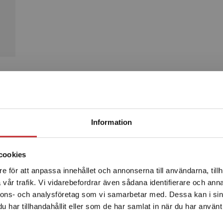
Produkter
Begränsad fraktregion
Information
cookies
e för att anpassa innehållet och annonserna till användarna, tillh
Det verkar som att du besöker studentlitteratur.se via en
vår trafik. Vi vidarebefordrar även sådana identifierare och anna
enhet utanför Sverige. Vi erbjuder inte leveranser utanför
nnons- och analysföretag som vi samarbetar med. Dessa kan i sin
Sverige. För att kunna slutföra ett köp måste
har tillhandahållit eller som de har samlat in när du har använt 
leveransadressen vara i Sverige.
Läs mer