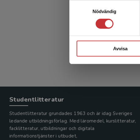
En s
Samtyckesval
Nödvändig
introd
Broberg, O
242 kr
in
Avvisa
Exkl. mom
Studentlitteratur
Studentlitteratur grundades 1963 och är idag Sveriges
ledande utbildningsförlag. Med läromedel, kurslitteratur,
facklitteratur, utbildningar och digitala
informationstjänster i utbudet,