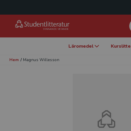
Läromedel
Kurslitt
Hem
/
Magnus Willesson