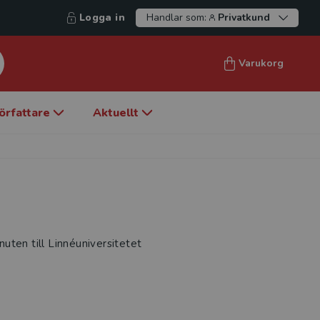
Logga in
Handlar som:
Privatkund
Varukorg
örfattare
Aktuellt
uten till Linnéuniversitetet