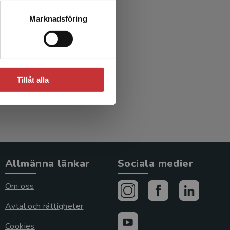
aplig
Marknadsföring
oin och
Tillåt alla
Allmänna länkar
Sociala medier
Om oss
Avtal och rättigheter
Cookies