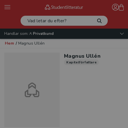
Handlar som:
Privatkund
Hem
/
Magnus Ullén
Magnus Ullén
Kapitelförfattare