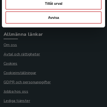
Frågor och svar
Tillåt urval
Köpvillkor
Avvisa
Systemkrav
Allmänna länkar
Om oss
Avtal och rättigheter
Cookies
Cookieinställningar
GDPR och personuppgifter
Jobba hos oss
Lediga tjänster