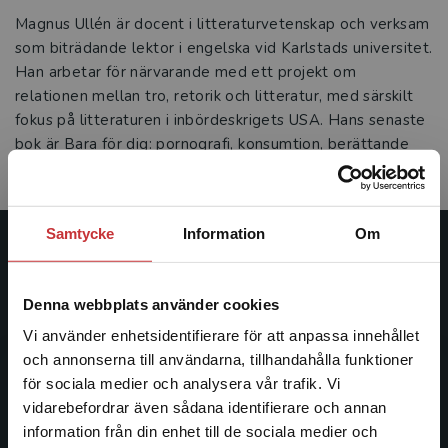
Magnus Ullén är docent i litteraturvetenskap och verksam
som biträdande lektor i engelska vid Karlstads universitet.
Han arbetar för närvarande med ett projekt om
relationen mellan tro, retorik och litteratur, med särskilt
fokus på litteraturen i inbördeskrigets USA. Hans senaste
bok är Bara för dig: pornografi, konsumtion, berättande
(Vertigo, 2009).
Samtycke
Information
Om
Studentlitteratur
Denna webbplats använder cookies
Studentlitteratur grundades 1963 och är idag Sveriges
ledande utbildningsförlag. Med läromedel, kurslitteratur,
Vi använder enhetsidentifierare för att anpassa innehållet
facklitteratur, utbildningar och digitala
och annonserna till användarna, tillhandahålla funktioner
informationstjänster i utbudet, finns Studentlitteratur med
för sociala medier och analysera vår trafik. Vi
Begränsad fraktregion
längs hela kunskapsresan.
vidarebefordrar även sådana identifierare och annan
information från din enhet till de sociala medier och