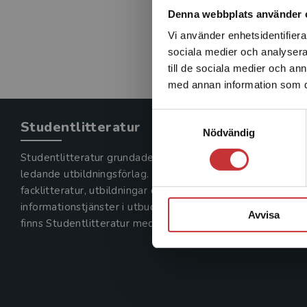
Denna webbplats använder 
Vi använder enhetsidentifierar
sociala medier och analysera 
till de sociala medier och a
med annan information som du 
Samtyckesval
Studentlitteratur
Nödvändig
Studentlitteratur grundades 1963 och är idag Sveriges
ledande utbildningsförlag. Med läromedel, kurslitteratur,
facklitteratur, utbildningar och digitala
informationstjänster i utbudet,
Avvisa
finns Studentlitteratur med längs hela kunskapsresan.