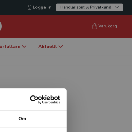
Logga in
Handlar som:
Privatkund
Varukorg
örfattare
Aktuellt
rskolan i Stockholm. Han är
kola i Göteborg och
n 1995 är Magnus Rönn
Om
kare och lärare. För
c•plan. som består av