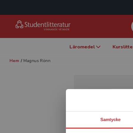
Läromedel
Kurslitt
Hem
/
Magnus Rönn
Samtycke