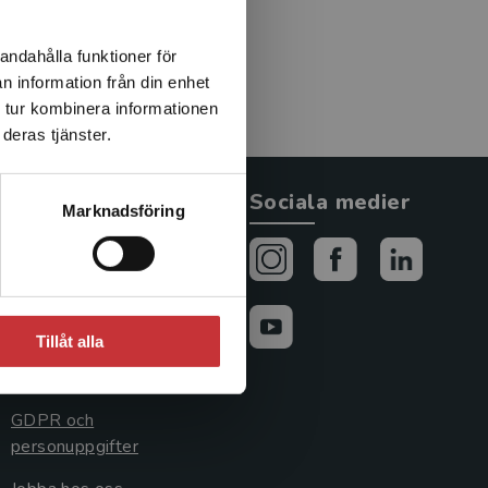
an.
andahålla funktioner för
n information från din enhet
 tur kombinera informationen
deras tjänster.
Allmänna länkar
Sociala medier
Marknadsföring
Om oss
Avtal och rättigheter
Cookies
Tillåt alla
Cookieinställningar
GDPR och
personuppgifter