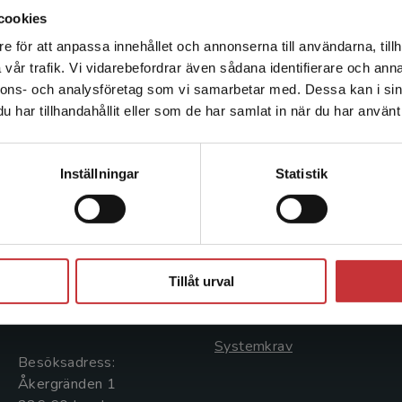
seniorforskare och doktorander vid Arkitekturskol
cookies
e för att anpassa innehållet och annonserna till användarna, tillh
Det verkar som att du besöker studentlitteratur.se via en
vår trafik. Vi vidarebefordrar även sådana identifierare och anna
enhet utanför Sverige. Vi erbjuder inte leveranser utanför
nnons- och analysföretag som vi samarbetar med. Dessa kan i sin
Sverige. För att kunna slutföra ett köp måste
har tillhandahållit eller som de har samlat in när du har använt 
leveransadressen vara i Sverige.
Läs mer
Kontakta kundservice
Kontakta oss
Kundservice
Inställningar
Statistik
Kontakta oss
Kontakta kundservice
046-31 20 00
046-31 21 00
Stäng
Postadress:
Frågor och svar
Tillåt urval
Box 141
Köpvillkor
221 00 Lund
Systemkrav
Besöksadress:
Åkergränden 1