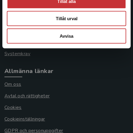
Tillåt alla
Kontakta kundservice
046-31 21 00
Tillåt urval
Frågor och svar
Avvisa
Köpvillkor
Systemkrav
Allmänna länkar
Om oss
Avtal och rättigheter
Cookies
Cookieinställningar
GDPR och personuppgifter