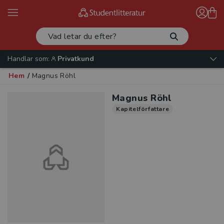
Handlar som:
Privatkund
Hem
/
Magnus Röhl
Magnus Röhl
Kapitelförfattare