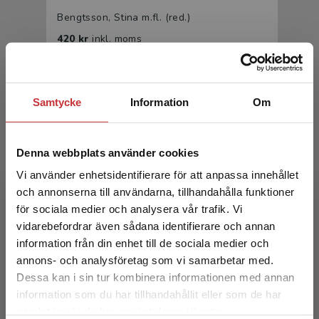
Bengtsson, Stina m.fl. (red.)
420 kr
inkl. moms
Exkl. moms: 396 kr
Samtycke
Information
Om
Denna webbplats använder cookies
Vi använder enhetsidentifierare för att anpassa innehållet
och annonserna till användarna, tillhandahålla funktioner
för sociala medier och analysera vår trafik. Vi
Medievetenskapens idétraditioner
Begränsad fraktregion
vidarebefordrar även sådana identifierare och annan
information från din enhet till de sociala medier och
Bengtsson, Stina m.fl. (red.)
annons- och analysföretag som vi samarbetar med.
399 kr
inkl. moms
Dessa kan i sin tur kombinera informationen med annan
Exkl. moms: 376 kr
information som du har tillhandahållit eller som de har
Det verkar som att du besöker
samlat in när du har använt deras tjänster.