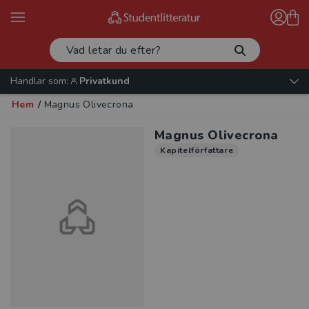
Handlar som:
Privatkund
Hem
/
Magnus Olivecrona
Magnus Olivecrona
Kapitelförfattare