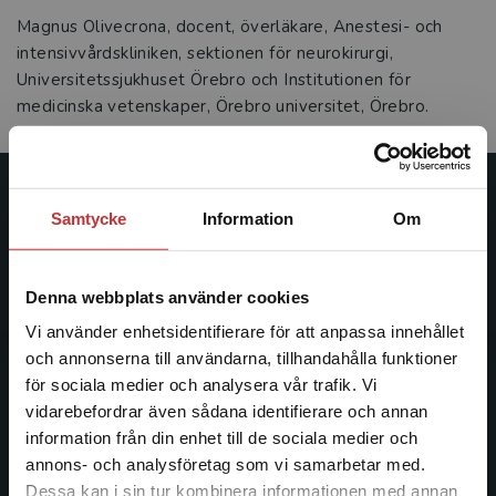
Magnus Olivecrona, docent, överläkare, Anestesi- och
intensivvårdskliniken, sektionen för neurokirurgi,
Universitetssjukhuset Örebro och Institutionen för
medicinska vetenskaper, Örebro universitet, Örebro.
Studentlitteratur
Samtycke
Information
Om
Studentlitteratur grundades 1963 och är idag Sveriges
ledande utbildningsförlag. Med läromedel, kurslitteratur,
Denna webbplats använder cookies
facklitteratur, utbildningar och digitala
Vi använder enhetsidentifierare för att anpassa innehållet
informationstjänster i utbudet, finns Studentlitteratur med
och annonserna till användarna, tillhandahålla funktioner
längs hela kunskapsresan.
för sociala medier och analysera vår trafik. Vi
Begränsad fraktregion
vidarebefordrar även sådana identifierare och annan
Kontakta oss
information från din enhet till de sociala medier och
annons- och analysföretag som vi samarbetar med.
Kontakta oss
Dessa kan i sin tur kombinera informationen med annan