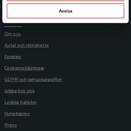
Systemkrav
Avvisa
Allmänna länkar
Om oss
Avtal och rättigheter
Cookies
Cookieinställningar
GDPR och personuppgifter
Jobba hos oss
Lediga tjänster
Nyhetsbrev
Press