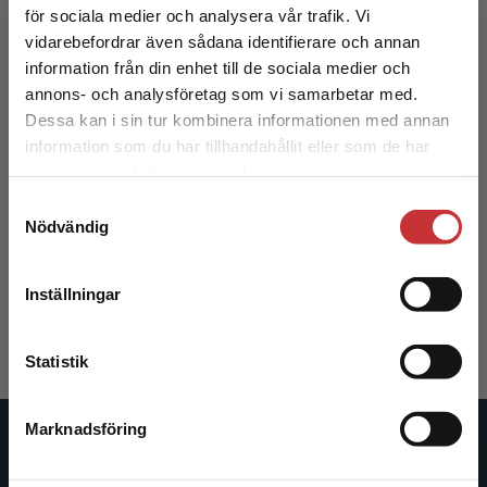
för sociala medier och analysera vår trafik. Vi
Begränsad fraktregion
vidarebefordrar även sådana identifierare och annan
information från din enhet till de sociala medier och
annons- och analysföretag som vi samarbetar med.
Dessa kan i sin tur kombinera informationen med annan
information som du har tillhandahållit eller som de har
Det verkar som att du besöker
samlat in när du har använt deras tjänster.
studentlitteratur.se via en enhet utanför Sverige.
Samtyckesval
Vi erbjuder inte leveranser utanför Sverige. För
Vad är ekonomisk historia?
Nödvändig
att kunna slutföra ett köp måste
leveransadressen vara i Sverige.
Läs mer
Andersson-Skog, Lena m.fl. (red.)
Inställningar
225 kr
inkl. moms
Kontakta kundservice
Exkl. moms: 212 kr
Statistik
Marknadsföring
Stäng
Studentlitteratur