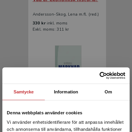
Andersson-Skog, Lena m.fl. (red.)
330 kr
inkl. moms
Exkl. moms: 311 kr
Samtycke
Information
Om
Marknad & politik
Hultkrantz, L - Österholm, P (red.)
Denna webbplats använder cookies
392 kr
inkl. moms
Vi använder enhetsidentifierare för att anpassa innehållet
Exkl. moms: 370 kr
och annonserna till användarna, tillhandahålla funktioner