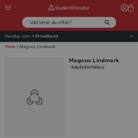
Handlar som:
Privatkund
Hem
/
Magnus Lindmark
Magnus Lindmark
Kapitelförfattare