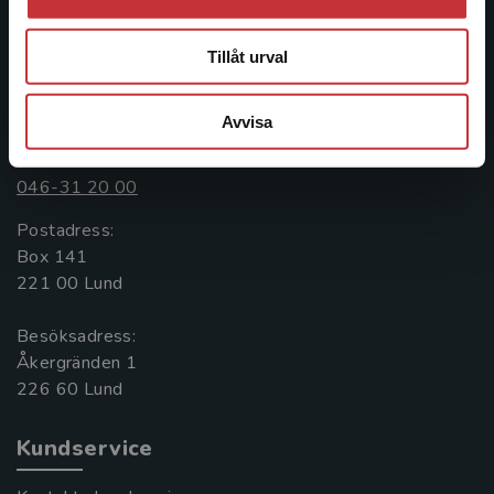
informationstjänster i utbudet, finns Studentlitteratur med
längs hela kunskapsresan.
Tillåt urval
Kontakta oss
Avvisa
Kontakta oss
046-31 20 00
Postadress:
Box 141
221 00 Lund
Besöksadress:
Åkergränden 1
Kundservice