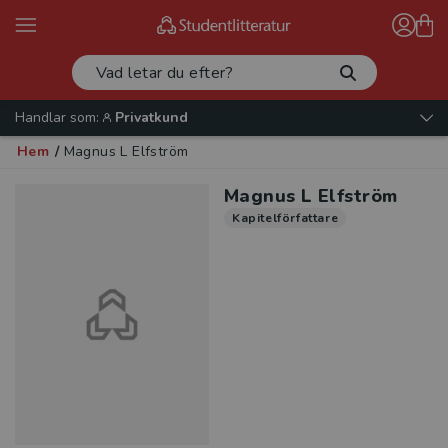
Handlar som:
Privatkund
Hem
/
Magnus L Elfström
Magnus L Elfström
Kapitelförfattare