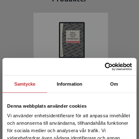
Oral hälsa och psykologi
Samtycke
Information
Om
Hakeberg, M - Wide, U (red.)
215 kr
inkl. moms
Exkl. moms: 203 kr
Denna webbplats använder cookies
Vi använder enhetsidentifierare för att anpassa innehållet
och annonserna till användarna, tillhandahålla funktioner
för sociala medier och analysera vår trafik. Vi
Begränsad fraktregion
vidarebefordrar även sådana identifierare och annan