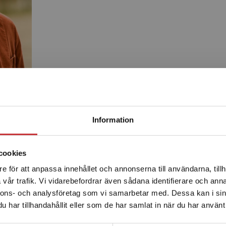
Begränsad fraktregion
Information
Produkter
cookies
e för att anpassa innehållet och annonserna till användarna, tillh
Det verkar som att du besöker studentlitteratur.se via en
vår trafik. Vi vidarebefordrar även sådana identifierare och anna
enhet utanför Sverige. Vi erbjuder inte leveranser utanför
nnons- och analysföretag som vi samarbetar med. Dessa kan i sin
Sverige. För att kunna slutföra ett köp måste
har tillhandahållit eller som de har samlat in när du har använt 
leveransadressen vara i Sverige.
Läs mer