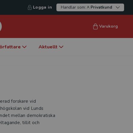
Logga in
Handlar som:
Privatkund
Varukorg
örfattare
Aktuellt
ierad forskare vid
alhögskolan vid Lunds
landet mellan demokratiska
ltagande, tillit och