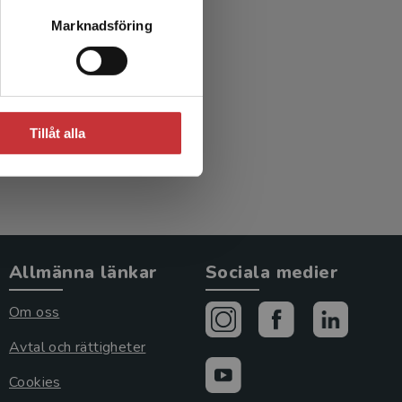
Marknadsföring
Tillåt alla
Allmänna länkar
Sociala medier
Om oss
Avtal och rättigheter
Cookies