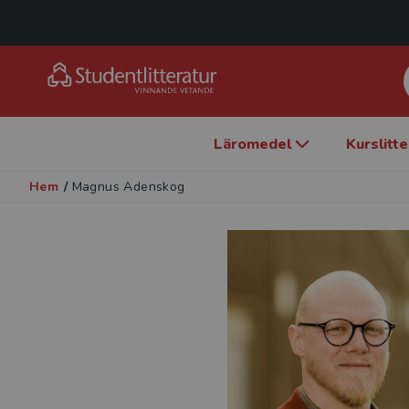
Läromedel
Kurslitt
Hem
/
Magnus Adenskog