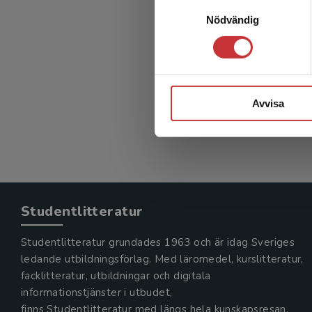
Samtyckesval
Nödvändig
Avvisa
Studentlitteratur
Studentlitteratur grundades 1963 och är idag Sveriges
ledande utbildningsförlag. Med läromedel, kurslitteratur,
facklitteratur, utbildningar och digitala
informationstjänster i utbudet,
finns Studentlitteratur med längs hela kunskapsresan.