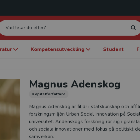
eratur
Kompetensutveckling
Student
F
Magnus Adenskog
Kapitelförfattare
Magnus Adenskog är fil.dr i statskunskap och affil
forskningsmiljön Urban Social Innovation på Soci
universitet. Andenskogs forskning rör sig i gräns
och sociala innovationer med fokus på politiskt de
samverkan.