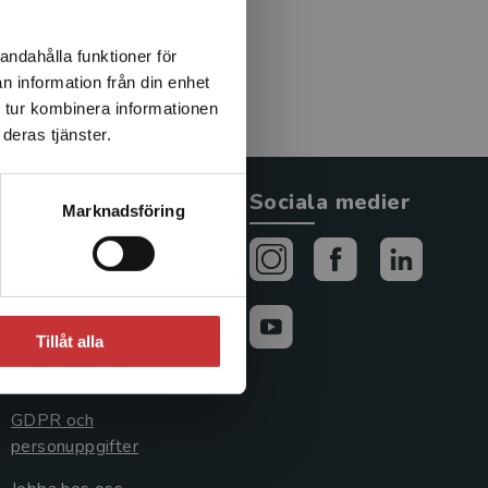
andahålla funktioner för
n information från din enhet
 tur kombinera informationen
deras tjänster.
Allmänna länkar
Sociala medier
Marknadsföring
Om oss
Avtal och rättigheter
Cookies
Tillåt alla
Cookieinställningar
GDPR och
personuppgifter