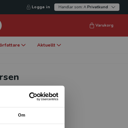
Logga in
Handlar som:
Privatkund
Varukorg
örfattare
Aktuellt
rsen
enskap vid Köpenhamns
ad av en föreläsningsserie
emat ”Religion och
Om