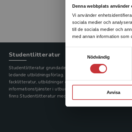
Denna webbplats använder 
Vi använder enhetsidentifierar
sociala medier och analysera 
till de sociala medier och a
med annan information som du 
Samtyckesval
Studentlitteratur
Nödvändig
Studentlitteratur grundades 1963 och är idag Sveriges
ledande utbildningsförlag. Med läromedel, kurslitteratur,
facklitteratur, utbildningar och digitala
informationstjänster i utbudet,
Avvisa
finns Studentlitteratur med längs hela kunskapsresan.