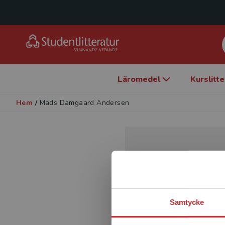
Läromedel
Kurslitt
Hem
/
Mads Damgaard Andersen
Samtycke