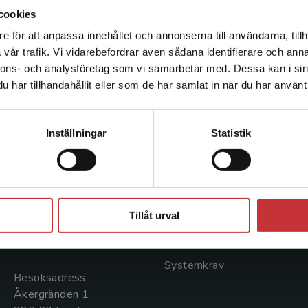
cookies
e för att anpassa innehållet och annonserna till användarna, tillh
Det verkar som att du besöker studentlitteratur.se via en
vår trafik. Vi vidarebefordrar även sådana identifierare och anna
enhet utanför Sverige. Vi erbjuder inte leveranser utanför
nnons- och analysföretag som vi samarbetar med. Dessa kan i sin
Sverige. För att kunna slutföra ett köp måste
har tillhandahållit eller som de har samlat in när du har använt 
leveransadressen vara i Sverige.
Läs mer
Kontakta kundservice
Kontakta oss
Kundservice
Inställningar
Statistik
Kontakta oss
Kontakta kundservice
046-31 20 00
046-31 21 00
Stäng
Postadress:
Frågor och svar
Tillåt urval
Box 141
Köpvillkor
221 00 Lund
Systemkrav
Besöksadress:
Åkergränden 1