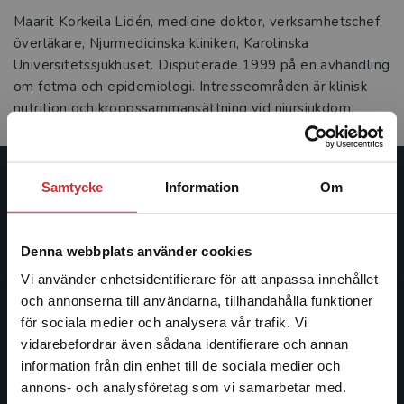
Maarit Korkeila Lidén, medicine doktor, verksamhetschef,
överläkare, Njurmedicinska kliniken, Karolinska
Universitetssjukhuset. Disputerade 1999 på en avhandling
om fetma och epidemiologi. Intresseområden är klinisk
nutrition och kroppssammansättning vid njursjukdom.
Samtycke
Information
Om
Studentlitteratur
Studentlitteratur grundades 1963 och är idag Sveriges
Denna webbplats använder cookies
ledande utbildningsförlag. Med läromedel, kurslitteratur,
facklitteratur, utbildningar och digitala
Vi använder enhetsidentifierare för att anpassa innehållet
informationstjänster i utbudet, finns Studentlitteratur med
och annonserna till användarna, tillhandahålla funktioner
längs hela kunskapsresan.
för sociala medier och analysera vår trafik. Vi
Begränsad fraktregion
vidarebefordrar även sådana identifierare och annan
information från din enhet till de sociala medier och
Kontakta oss
annons- och analysföretag som vi samarbetar med.