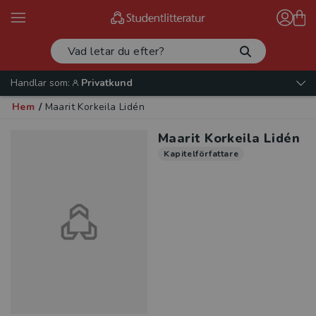
Handlar som:
Privatkund
Hem
/
Maarit Korkeila Lidén
Maarit Korkeila Lidén
Kapitelförfattare