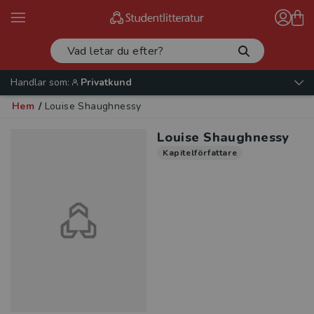
Handlar som:
Privatkund
Hem
/
Louise Shaughnessy
Louise Shaughnessy
Kapitelförfattare