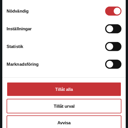
221 00 Lund
Samtyckesval
Vi erbjuder inte leveranser utanför Sverige. För
Nödvändig
Besöksadress:
att kunna slutföra ett köp måste
Åkergränden 1
leveransadressen vara i Sverige.
Läs mer
Inställningar
Kontakta kundservice
Kundservice
Statistik
Kontakta kundservice
Marknadsföring
Stäng
046-31 21 00
Frågor och svar
Köpvillkor
Tillåt alla
Systemkrav
Tillåt urval
Allmänna länkar
Avvisa