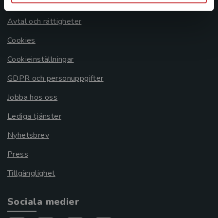
Om oss
Avtal och rättigheter
Cookies
Cookieinställningar
GDPR och personuppgifter
Jobba hos oss
Lediga tjänster
Nyhetsbrev
Press
Tillgänglighet
Sociala medier