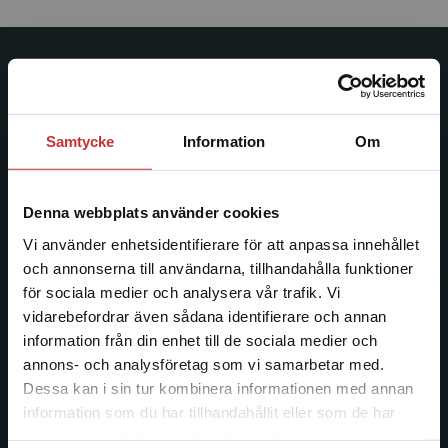
Studentlitteratur
Studentlitteratur grundades 1963 och är idag Sveriges
Samtycke
Information
Om
ledande utbildningsförlag. Med läromedel, kurslitteratur,
facklitteratur, utbildningar och digitala
informationstjänster i utbudet, finns Studentlitteratur med
Denna webbplats använder cookies
längs hela kunskapsresan.
Vi använder enhetsidentifierare för att anpassa innehållet
och annonserna till användarna, tillhandahålla funktioner
Kontakta oss
för sociala medier och analysera vår trafik. Vi
Begränsad fraktregion
vidarebefordrar även sådana identifierare och annan
Kontakta oss
information från din enhet till de sociala medier och
046-31 20 00
annons- och analysföretag som vi samarbetar med.
Dessa kan i sin tur kombinera informationen med annan
Postadress:
information som du har tillhandahållit eller som de har
Box 141
Det verkar som att du besöker
samlat in när du har använt deras tjänster.
studentlitteratur.se via en enhet utanför Sverige.