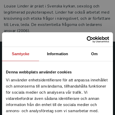
Louise Linder är präst i Svenska kyrkan, sexolog och
legitimerad psykoterapeut. Linder har också arbetat med
krisövning och etiska frågor i näringslivet, och är författare
till Leva, leda. De existentiella frågorna och ledarens
ansvar (2006).
Samtycke
Information
Om
Studentlitteratur
Studentlitteratur grundades 1963 och är idag Sveriges
Denna webbplats använder cookies
ledande utbildningsförlag. Med läromedel, kurslitteratur,
facklitteratur, utbildningar och digitala
Vi använder enhetsidentifierare för att anpassa innehållet
informationstjänster i utbudet, finns Studentlitteratur med
och annonserna till användarna, tillhandahålla funktioner
längs hela kunskapsresan.
för sociala medier och analysera vår trafik. Vi
Begränsad fraktregion
vidarebefordrar även sådana identifierare och annan
information från din enhet till de sociala medier och
Kontakta oss
annons- och analysföretag som vi samarbetar med.