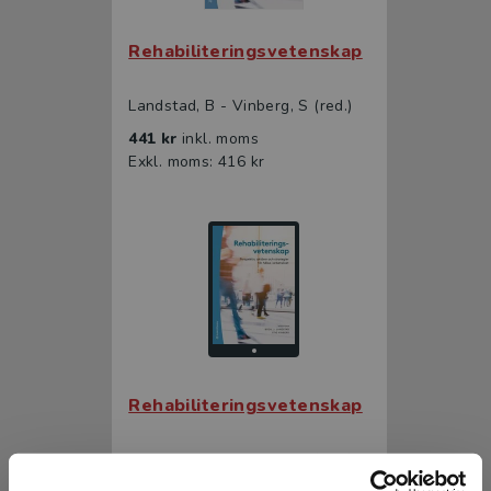
Rehabiliteringsvetenskap
Landstad, B - Vinberg, S (red.)
441 kr
inkl. moms
Exkl. moms: 416 kr
Rehabiliteringsvetenskap
Landstad, B - Vinberg, S (red.)