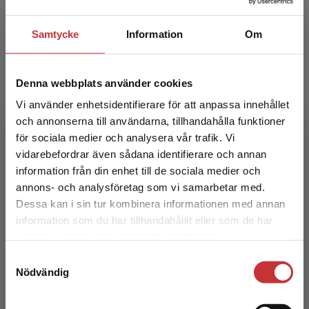
276 kr
inkl. moms
Exkl. moms: 260 kr
Samtycke
Information
Om
Denna webbplats använder cookies
Vi använder enhetsidentifierare för att anpassa innehållet
och annonserna till användarna, tillhandahålla funktioner
för sociala medier och analysera vår trafik. Vi
Begränsad fraktregion
vidarebefordrar även sådana identifierare och annan
Rehabiliteringsmedicin
information från din enhet till de sociala medier och
annons- och analysföretag som vi samarbetar med.
Borg, Jörgen m.fl. (red.)
Dessa kan i sin tur kombinera informationen med annan
information som du har tillhandahållit eller som de har
404 kr
inkl. moms
Det verkar som att du besöker
samlat in när du har använt deras tjänster.
Exkl. moms: 381 kr
studentlitteratur.se via en enhet utanför Sverige.
Samtyckesval
Vi erbjuder inte leveranser utanför Sverige. För
Nödvändig
att kunna slutföra ett köp måste
leveransadressen vara i Sverige.
Läs mer