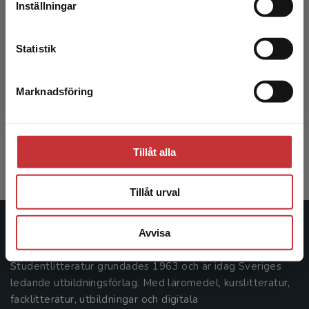
Inställningar
Kontakta kundservice
Statistik
Rehabiliteringsmedicin
Marknadsföring
Stäng
Borg, Jörgen m.fl. (red.)
633 kr
inkl. moms
Tillåt alla
Exkl. moms: 597 kr
Tillåt urval
Avvisa
Studentlitteratur
Studentlitteratur grundades 1963 och är idag Sveriges
ledande utbildningsförlag. Med läromedel, kurslitteratur,
facklitteratur, utbildningar och digitala