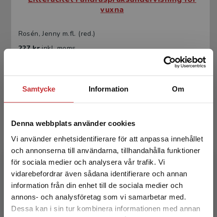
vuxna
Rosén, Jenny m.fl. (red.)
227 kr
inkl. moms
Exkl. moms: 214 kr
Samtycke
Information
Om
Denna webbplats använder cookies
Vi använder enhetsidentifierare för att anpassa innehållet
och annonserna till användarna, tillhandahålla funktioner
för sociala medier och analysera vår trafik. Vi
Litteracitet i andraspråksundervisning för
Begränsad fraktregion
vidarebefordrar även sådana identifierare och annan
vuxna
information från din enhet till de sociala medier och
annons- och analysföretag som vi samarbetar med.
Rosén, Jenny m.fl. (red.)
Dessa kan i sin tur kombinera informationen med annan
368 kr
inkl. moms