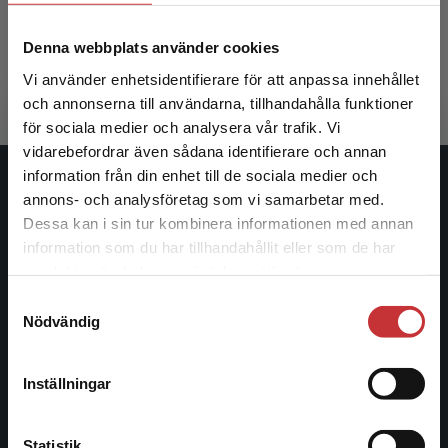
Eliasson, Ann-Christin m.fl. (red.)
Denna webbplats använder cookies
390 kr
inkl. moms
Exkl. moms: 368 kr
Vi använder enhetsidentifierare för att anpassa innehållet
och annonserna till användarna, tillhandahålla funktioner
för sociala medier och analysera vår trafik. Vi
Begränsad fraktregion
vidarebefordrar även sådana identifierare och annan
information från din enhet till de sociala medier och
Studentlitteratur
annons- och analysföretag som vi samarbetar med.
Dessa kan i sin tur kombinera informationen med annan
Studentlitteratur grundades 1963 och är idag Sveriges
information som du har tillhandahållit eller som de har
Det verkar som att du besöker
ledande utbildningsförlag. Med läromedel, kurslitteratur,
samlat in när du har använt deras tjänster.
studentlitteratur.se via en enhet utanför Sverige.
facklitteratur, utbildningar och digitala
Samtyckesval
Vi erbjuder inte leveranser utanför Sverige. För
informationstjänster i utbudet, finns Studentlitteratur med
Nödvändig
att kunna slutföra ett köp måste
längs hela kunskapsresan.
leveransadressen vara i Sverige.
Läs mer
Inställningar
Kontakta oss
Kontakta kundservice
Kontakta oss
Statistik