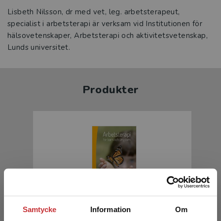
Lisbeth Nilsson, dr med vet, leg. arbetsterapeut,
specialist i arbetsterapi är verksam vid Institutionen för
hälsovetenskaper, Arbetsterapi och aktivitetsvetenskap,
Lunds universitet.
Produkter
Arbetsterapi för barn och ungdom
Samtycke
Information
Om