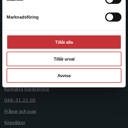
046-31 20 00
Marknadsföring
Stäng
Postadress:
Box 141
221 00 Lund
Tillåt alla
Besöksadress:
Åkergränden 1
Tillåt urval
Kundservice
Avvisa
Kontakta kundservice
046-31 21 00
Frågor och svar
Köpvillkor